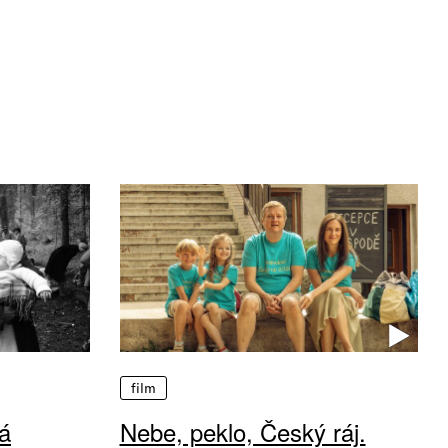
film
á
Nebe, peklo, Český ráj.