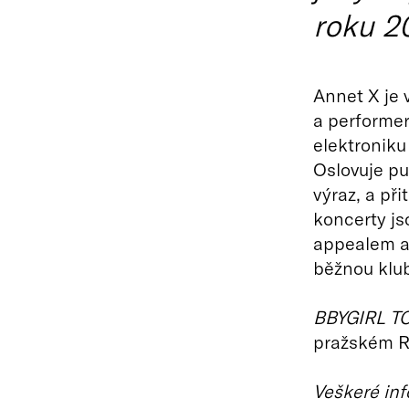
roku 2
Annet X je 
a performer
elektroniku
Oslovuje pu
výraz, a při
koncerty js
appealem a 
běžnou klu
BBYGIRL T
pražském R
Veškeré inf