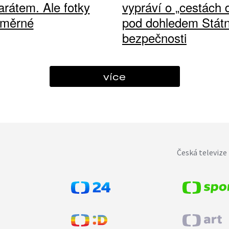
arátem. Ale fotky
vypráví o „cestách
ůměrné
pod dohledem Státn
bezpečnosti
více
Česká televize 