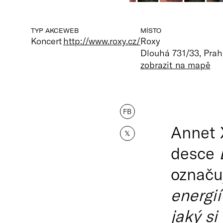
TYP AKCE
WEB
MÍSTO
Koncert
http://www.roxy.cz/
Roxy
Dlouhá 731/33, Prah
zobrazit na mapě
FB
Annet X
𝕏
desce
označu
energi
jaký s