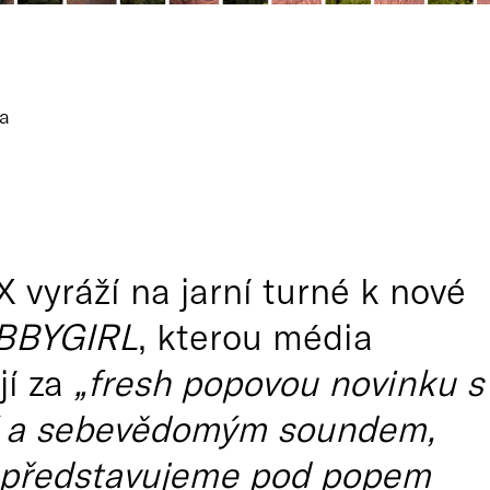
a
 vyráží na jarní turné k nové
BBYGIRL
, kterou média
jí za
„fresh popovou novinku s
í a sebevědomým soundem,
i představujeme pod popem