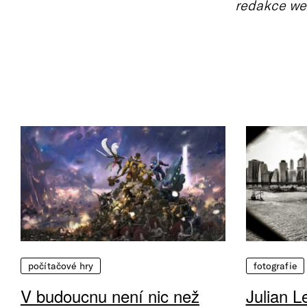
redakce we
počítačové hry
fotografie
V budoucnu není nic než
Julian L