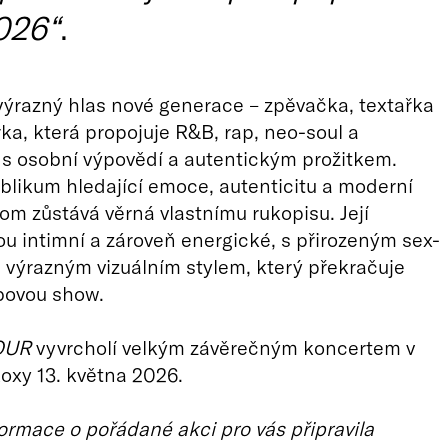
026“
.
výrazný hlas nové generace – zpěvačka, textařka
ka, která propojuje R&B, rap, neo-soul a
 s osobní výpovědí a autentickým prožitkem.
blikum hledající emoce, autenticitu a moderní
tom zůstává věrná vlastnímu rukopisu. Její
ou intimní a zároveň energické, s přirozeným sex-
výrazným vizuálním stylem, který překračuje
bovou show.
OUR
vyvrcholí velkým závěrečným koncertem v
oxy 13. května 2026.
ormace o pořádané akci pro vás připravila