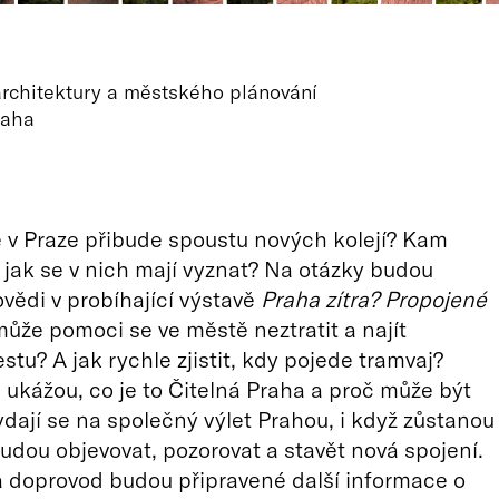
chitektury a městského plánování
raha
že v Praze přibude spoustu nových kolejí? Kam
jak se v nich mají vyznat? Na otázky budou
vědi v probíhající výstavě
Praha zítra? Propojené
může pomoci se ve městě neztratit a najít
stu? A jak rychle zjistit, kdy pojede tramvaj?
i ukážou, co je to Čitelná Praha a proč může být
ydají se na společný výlet Prahou, i když zůstanou
dou objevovat, pozorovat a stavět nová spojení.
a doprovod budou připravené další informace o