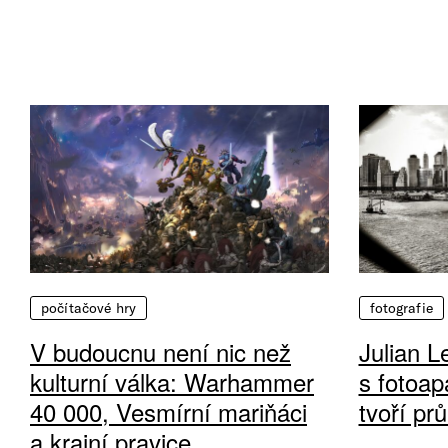
počítačové hry
fotografie
V budoucnu není nic než
Julian L
kulturní válka: Warhammer
s fotoap
40 000, Vesmírní mariňáci
tvoří pr
a krajní pravice