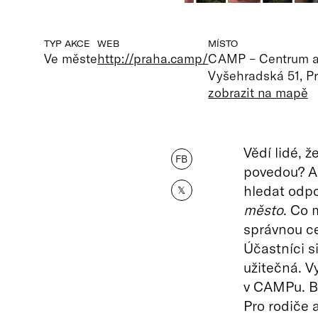
TYP AKCE
WEB
MÍSTO
Ve měste
http://praha.camp/
CAMP – Centrum ar
Vyšehradská 51, P
zobrazit na mapě
Vědí lidé, 
FB
povedou? A 
hledat odpo
𝕏
město
. Co 
správnou ce
Účastníci s
užitečná. V
v CAMPu. Bu
Pro rodiče 