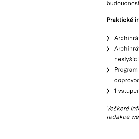
budoucnost
Praktické i
Archihrát
Archihrá
neslyšíc
Program j
doprovod
1 vstupe
Veškeré inf
redakce we