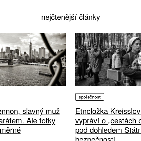
nejčtenější články
společnost
ennon, slavný muž
Etnoložka Kreisslov
arátem. Ale fotky
vypráví o „cestách
ůměrné
pod dohledem Státn
bezpečnosti