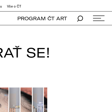
du
Vše o ČT
PROGRAM ČT ART
AŤ SE!