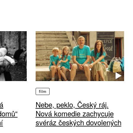
film
á
Nebe, peklo, Český ráj.
 domů“
Nová komedie zachycuje
í
svéráz českých dovolených