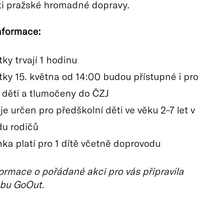
i pražské hromadné dopravy.
nformace:
ky trvají 1 hodinu
tky 15. května od 14:00 budou přístupné i pro
í děti a tlumočeny do ČZJ
e určen pro předškolní děti ve věku 2–7 let v
u rodičů
nka platí pro 1 dítě včetně doprovodu
ormace o pořádané akci pro vás připravila
bu GoOut.