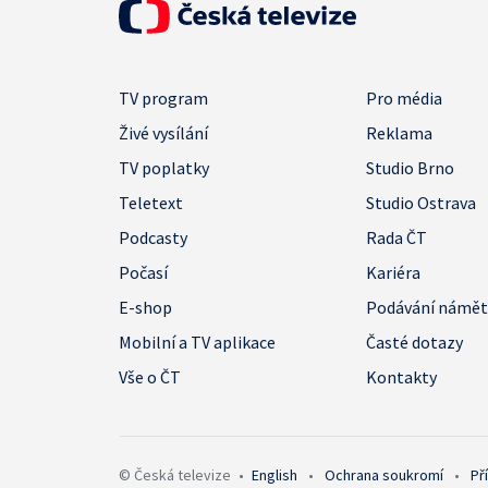
TV program
Pro média
Živé vysílání
Reklama
TV poplatky
Studio Brno
Teletext
Studio Ostrava
Podcasty
Rada ČT
Počasí
Kariéra
E-shop
Podávání námě
Mobilní a TV aplikace
Časté dotazy
Vše o ČT
Kontakty
© Česká televize
•
English
•
Ochrana soukromí
•
Př