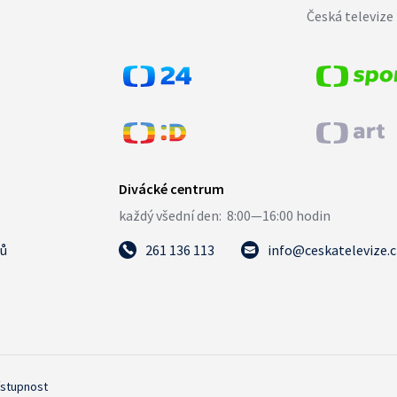
Česká televize 
tů
261 136 113
info@ceskatelevize.
ístupnost