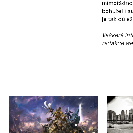
mimořádnost
bohužel i a
je tak důle
Veškeré inf
redakce we