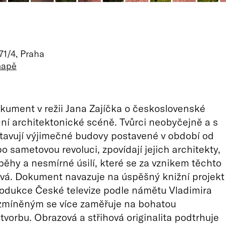
71/4, Praha
mapě
kument v režii Jana Zajíčka o československé
ní architektonické scéně. Tvůrci neobyčejně a s
tavují výjimečné budovy postavené v období od
o sametovou revoluci, zpovídají jejich architekty,
íběhy a nesmírné úsilí, které se za vznikem těchto
vá. Dokument navazuje na úspěšný knižní projekt
produkce České televize podle námětu Vladimira
 zmíněným se více zaměřuje na bohatou
tvorbu. Obrazová a střihová originalita podtrhuje