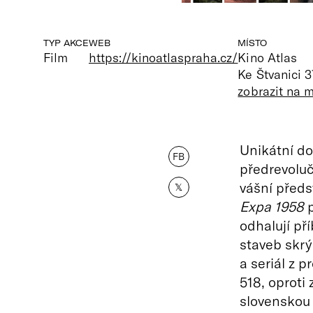
TYP AKCE
WEB
MÍSTO
Film
https://kinoatlaspraha.cz/
Kino Atlas
Ke Štvanici 3
zobrazit na 
Unikátní do
FB
předrevoluč
vášní předs
𝕏
Expa 1958
p
odhalují př
staveb skrý
a seriál z 
518, oproti
slovenskou 