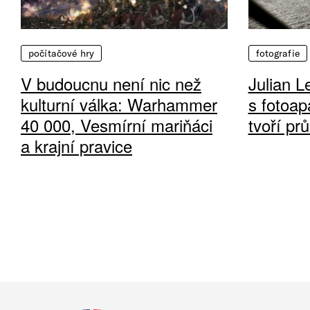
počítačové hry
fotografie
V budoucnu není nic než
Julian L
kulturní válka: Warhammer
s fotoap
40 000, Vesmírní mariňáci
tvoří pr
a krajní pravice