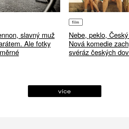
film
ennon, slavný muž
Nebe, peklo, Český 
arátem. Ale fotky
Nová komedie zach
ůměrné
svéráz českých dov
více