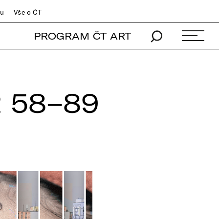
du
Vše o ČT
PROGRAM ČT ART
 58–89