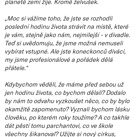
planetě zemi žije. Kromě želvušek.
„Moc si vážíme toho, že jste se rozhodli
poslední hodinu života strávit na místě, které
je vám, stejně jako nám, nejmilejší - v divadle.
Teď si uvědomuju, že jsme možná nemuseli
vybírat vstupné. Ale jste koneckonců diváci,
my jsme profesionálové a pořádek dělá
přátele.“
Kdybychom věděli, že máme před sebou už
jen hodinu života, co bychom dělali? Dodalo
by nám to odvahu vyzkoušet něco, co by bylo
okamžitě zapomenuto? Vyznali bychom lásku
člověku, po kterém roky toužíme? A co takhle
dát pěstí tomu parchantovi, co ve škole
všechny šikanoval? Užijte si nový cirkus,