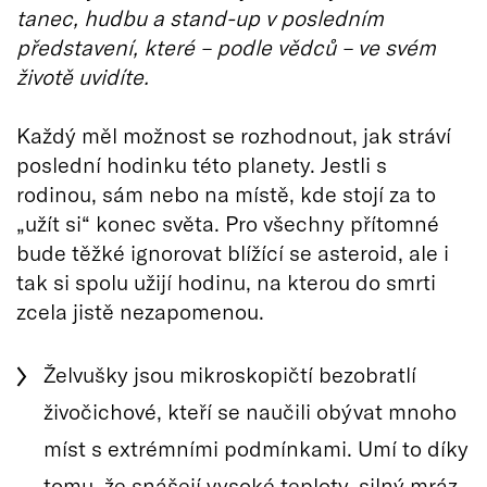
tanec, hudbu a stand-up v posledním
představení, které – podle vědců – ve svém
životě uvidíte.
Každý měl možnost se rozhodnout, jak stráví
poslední hodinku této planety. Jestli s
rodinou, sám nebo na místě, kde stojí za to
„užít si“ konec světa. Pro všechny přítomné
bude těžké ignorovat blížící se asteroid, ale i
tak si spolu užijí hodinu, na kterou do smrti
zcela jistě nezapomenou.
Želvušky jsou mikroskopičtí bezobratlí
živočichové, kteří se naučili obývat mnoho
míst s extrémními podmínkami. Umí to díky
tomu, že snášejí vysoké teploty, silný mráz,