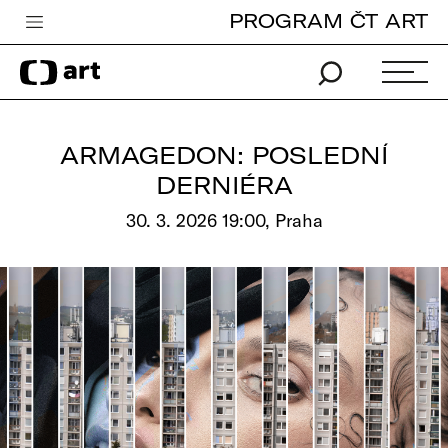
PROGRAM ČT ART
Česká televize
Zpravodajství
Sport
ARMAGEDON: POSLEDNÍ
iVysílání
DERNIÉRA
TV program
30. 3. 2026 19:00, Praha
Pro děti
edu
Vše o ČT