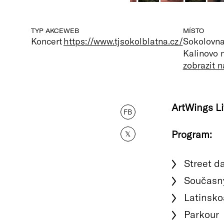
TYP AKCE
WEB
MÍSTO
Koncert
https://www.tjsokolblatna.cz/
Sokolovna
Kalinovo 
zobrazit 
ArtWings Li
FB
Program:
𝕏
Street d
Současný
Latinsko
Parkour