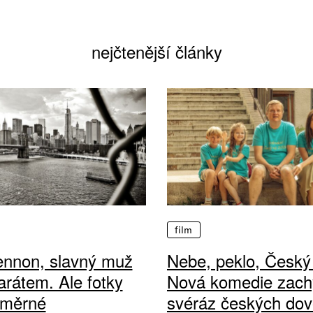
nejčtenější články
film
ennon, slavný muž
Nebe, peklo, Český 
arátem. Ale fotky
Nová komedie zach
ůměrné
svéráz českých dov