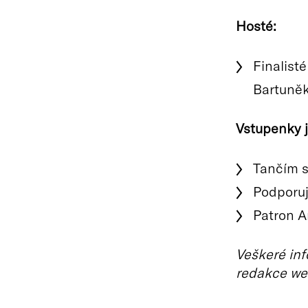
Hosté:
Finalist
Bartuněk
Vstupenky j
Tančím s
Podporuj
Patron A
Veškeré inf
redakce we