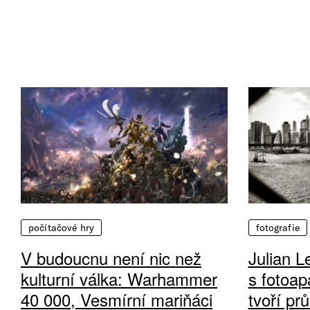
počítačové hry
fotografie
V budoucnu není nic než
Julian L
kulturní válka: Warhammer
s fotoap
40 000, Vesmírní mariňáci
tvoří pr