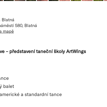
 Blatná
náměstí 580, Blatná
na mapě
ve – představení taneční školy ArtWings
ance
 balet
americké a standardní tance