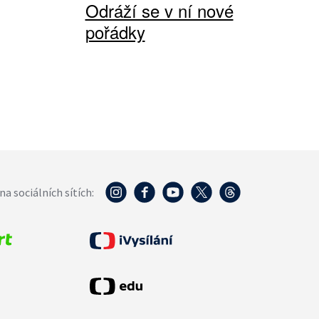
Odráží se v ní nové
pořádky
na sociálních sítích: