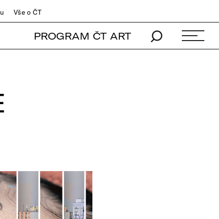
du
Vše o ČT
PROGRAM ČT ART
E