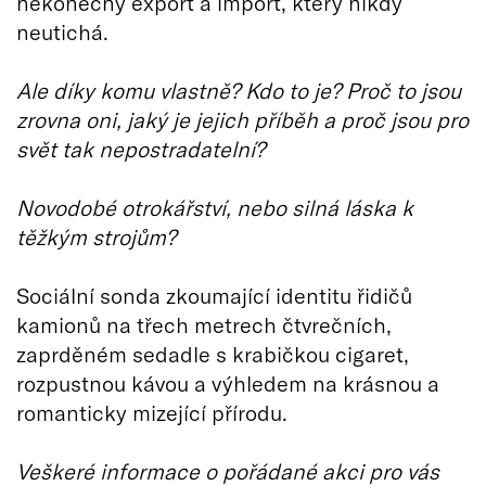
nekonečný export a import, který nikdy
neutichá.
Ale díky komu vlastně? Kdo to je? Proč to jsou
zrovna oni, jaký je jejich příběh a proč jsou pro
svět tak nepostradatelní?
Novodobé otrokářství, nebo silná láska k
těžkým strojům?
Sociální sonda zkoumající identitu řidičů
kamionů na třech metrech čtvrečních,
zaprděném sedadle s krabičkou cigaret,
rozpustnou kávou a výhledem na krásnou a
romanticky mizející přírodu.
Veškeré informace o pořádané akci pro vás