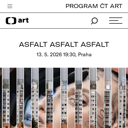
PROGRAM ČT ART
Česká televize
Zpravodajství
Sport
ASFALT ASFALT ASFALT
iVysílání
13. 5. 2026 19:30, Praha
TV program
Pro děti
edu
Vše o ČT