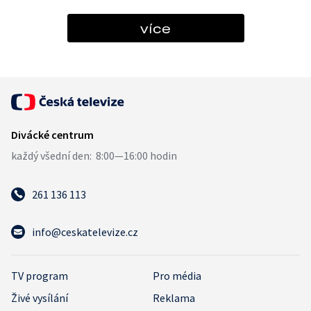
více
261 136 113
info@ceskatelevize.cz
TV program
Pro média
Živé vysílání
Reklama