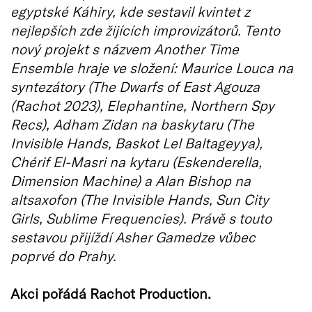
egyptské Káhiry, kde sestavil kvintet z
nejlepších zde žijících improvizátorů. Tento
nový projekt s názvem Another Time
Ensemble hraje ve složení: Maurice Louca na
syntezátory (The Dwarfs of East Agouza
(Rachot 2023), Elephantine, Northern Spy
Recs), Adham Zidan na baskytaru (The
Invisible Hands, Baskot Lel Baltageyya),
Chérif El-Masri na kytaru (Eskenderella,
Dimension Machine) a Alan Bishop na
altsaxofon (The Invisible Hands, Sun City
Girls, Sublime Frequencies). Právě s touto
sestavou přijíždí Asher Gamedze vůbec
poprvé do Prahy.
Akci pořádá Rachot Production.