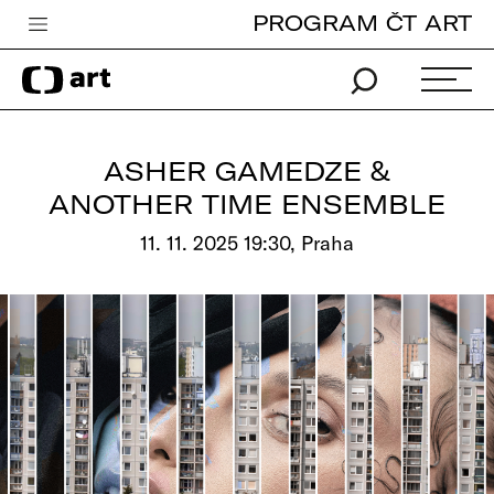
PROGRAM ČT ART
Česká televize
Zpravodajství
Sport
ASHER GAMEDZE &
iVysílání
ANOTHER TIME ENSEMBLE
TV program
11. 11. 2025 19:30, Praha
Pro děti
edu
Vše o ČT