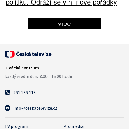
politiku. Odráží se v ní nové pořádky
více
261 136 113
info@ceskatelevize.cz
TV program
Pro média