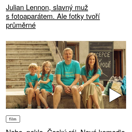
Julian Lennon, slavný muž
s fotoaparátem. Ale fotky tvoří
průměrné
film
Nebe, peklo, Český ráj. Nová komedie