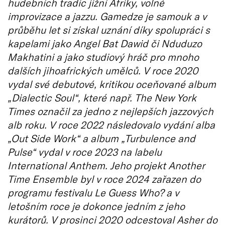
hudebních tradic jižní Afriky, volné
improvizace a jazzu. Gamedze je samouk a v
průběhu let si získal uznání díky spolupráci s
kapelami jako Angel Bat Dawid či Nduduzo
Makhatini a jako studiový hráč pro mnoho
dalších jihoafrických umělců. V roce 2020
vydal své debutové, kritikou oceňované album
„Dialectic Soul“, které např. The New York
Times označil za jedno z nejlepších jazzových
alb roku. V roce 2022 následovalo vydání alba
„Out Side Work“ a album „Turbulence and
Pulse“ vydal v roce 2023 na labelu
International Anthem. Jeho projekt Another
Time Ensemble byl v roce 2024 zařazen do
programu festivalu Le Guess Who? a v
letošním roce je dokonce jedním z jeho
kurátorů. V prosinci 2020 odcestoval Asher do