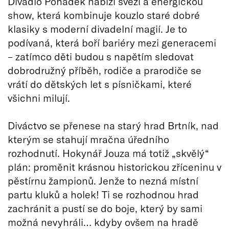
Divadlo Pohádek nabízí svěží a energickou
show, která kombinuje kouzlo staré dobré
klasiky s moderní divadelní magií. Je to
podívaná, která boří bariéry mezi generacemi
– zatímco děti budou s napětím sledovat
dobrodružný příběh, rodiče a prarodiče se
vrátí do dětských let s písničkami, které
všichni milují.
Diváctvo se přenese na starý hrad Brtník, nad
kterým se stahují mračna úředního
rozhodnutí. Hokynář Jouza má totiž „skvělý“
plán: proměnit krásnou historickou zříceninu v
pěstírnu žampionů. Jenže to nezná místní
partu kluků a holek! Ti se rozhodnou hrad
zachránit a pustí se do boje, který by sami
možná nevyhráli… kdyby ovšem na hradě