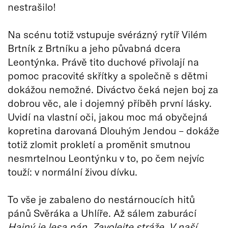
nestrašilo!
Na scénu totiž vstupuje svérázný rytíř Vilém
Brtník z Brtníku a jeho půvabná dcera
Leontýnka. Právě tito duchové přivolají na
pomoc pracovité skřítky a společně s dětmi
dokážou nemožné. Diváctvo čeká nejen boj za
dobrou věc, ale i dojemný příběh první lásky.
Uvidí na vlastní oči, jakou moc má obyčejná
kopretina darovaná Dlouhým Jendou – dokáže
totiž zlomit prokletí a proměnit smutnou
nesmrtelnou Leontýnku v to, po čem nejvíc
touží: v normální živou dívku.
To vše je zabaleno do nestárnoucích hitů
pánů Svěráka a Uhlíře. Až sálem zaburácí
Hajný je lesa pán
,
Zavolejte stráže
,
V naší