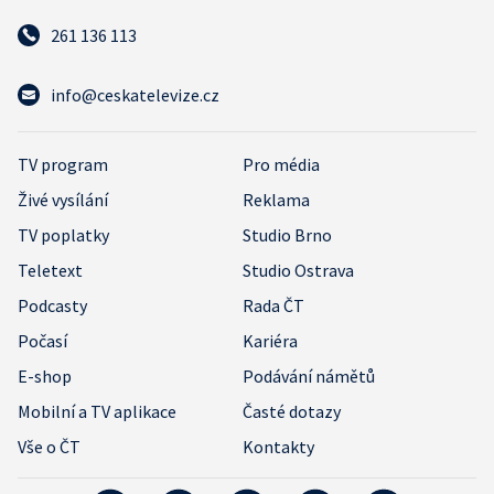
261 136 113
info@ceskatelevize.cz
TV program
Pro média
Živé vysílání
Reklama
TV poplatky
Studio Brno
Teletext
Studio Ostrava
Podcasty
Rada ČT
Počasí
Kariéra
E-shop
Podávání námětů
Mobilní a TV aplikace
Časté dotazy
Vše o ČT
Kontakty