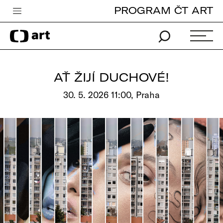
PROGRAM ČT ART
Česká televize
Zpravodajství
Sport
AŤ ŽIJÍ DUCHOVÉ!
iVysílání
30. 5. 2026 11:00, Praha
TV program
Pro děti
edu
Vše o ČT