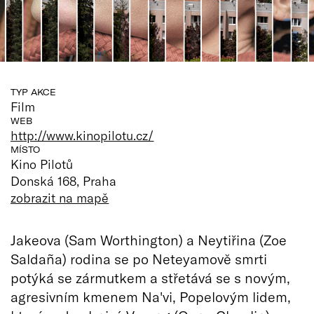
TYP AKCE
Film
WEB
http://www.kinopilotu.cz/
MÍSTO
Kino Pilotů
Donská 168, Praha
zobrazit na mapě
Jakeova (Sam Worthington) a Neytiřina (Zoe
Saldaña) rodina se po Neteyamově smrti
potýká se zármutkem a střetává se s novým,
agresivním kmenem Na'vi, Popelovým lidem,