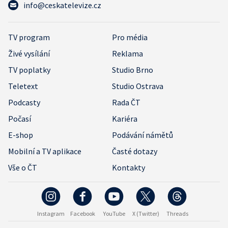
info@ceskatelevize.cz
TV program
Pro média
Živé vysílání
Reklama
TV poplatky
Studio Brno
Teletext
Studio Ostrava
Podcasty
Rada ČT
Počasí
Kariéra
E-shop
Podávání námětů
Mobilní a TV aplikace
Časté dotazy
Vše o ČT
Kontakty
Instagram
Facebook
YouTube
X (Twitter)
Threads