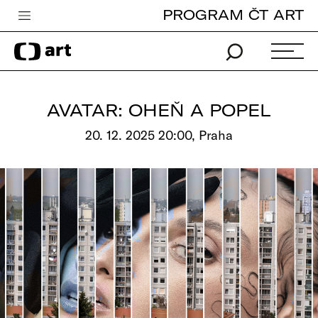
PROGRAM ČT ART
Česká televize
Zpravodajství
Sport
AVATAR: OHEŇ A POPEL
iVysílání
20. 12. 2025 20:00, Praha
TV program
Pro děti
edu
Vše o ČT