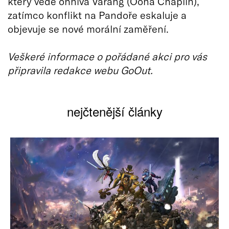
který vede ohnivá Varang (Oona Chaplin),
zatímco konflikt na Pandoře eskaluje a
objevuje se nové morální zaměření.
Veškeré informace o pořádané akci pro vás
připravila redakce webu GoOut.
nejčtenější články