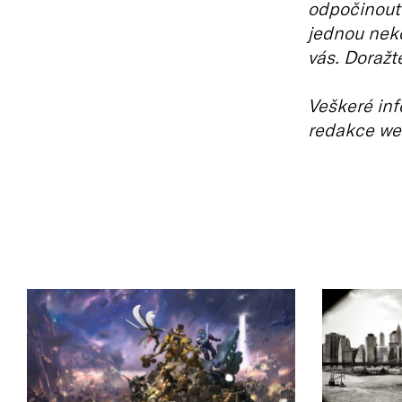
odpočinout?
jednou neko
vás. Doražt
Veškeré inf
redakce we