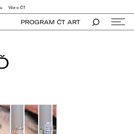
du
Vše o ČT
PROGRAM ČT ART
Ď