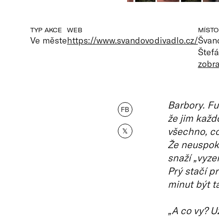
TYP AKCE
WEB
MÍSTO
Ve měste
https://www.svandovodivadlo.cz/
Švan
Štefá
zobr
Barbory. Fu
FB
že jim každ
všechno, co
𝕏
Že neuspoko
snaží „vyze
Prý stačí pr
minut být t
„A co vy? U