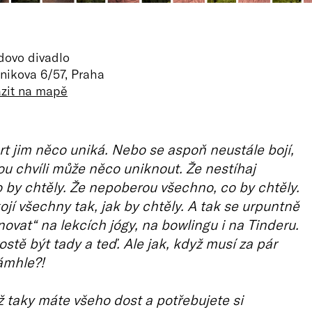
dovo divadlo
nikova 6/57, Praha
azit na mapě
rt jim něco uniká. Nebo se aspoň neustále bojí,
ou chvíli může něco uniknout. Že nestíhaj
 by chtěly. Že nepoberou všechno, co by chtěly.
jí všechny tak, jak by chtěly. A tak se urpuntně
novat“ na lekcích jógy, na bowlingu i na Tinderu.
ostě být tady a teď. Ale jak, když musí za pár
ámhle?!
ž taky máte všeho dost a potřebujete si