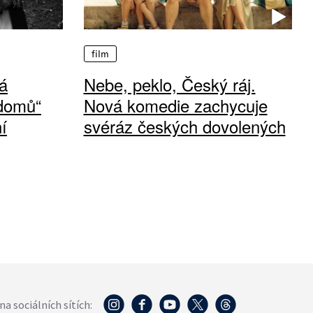
film
á
Nebe, peklo, Český ráj.
 domů“
Nová komedie zachycuje
í
svéráz českých dovolených
na sociálních sítích: