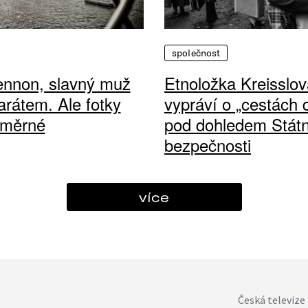
společnost
ennon, slavný muž
Etnoložka Kreisslov
arátem. Ale fotky
vypráví o „cestách
ůměrné
pod dohledem Státn
bezpečnosti
více
Česká televize 