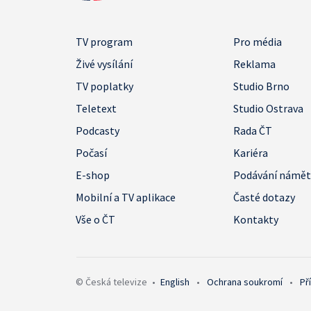
TV program
Pro média
Živé vysílání
Reklama
TV poplatky
Studio Brno
Teletext
Studio Ostrava
Podcasty
Rada ČT
Počasí
Kariéra
E-shop
Podávání námě
Mobilní a TV aplikace
Časté dotazy
Vše o ČT
Kontakty
© Česká televize
•
English
•
Ochrana soukromí
•
Př