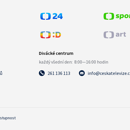
tů
261 136 113
info@ceskatelevize.
ístupnost