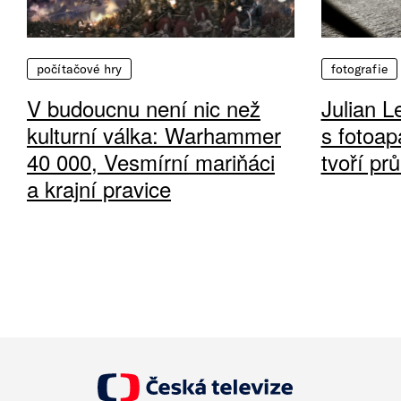
počítačové hry
fotografie
V budoucnu není nic než
Julian L
kulturní válka: Warhammer
s fotoap
40 000, Vesmírní mariňáci
tvoří pr
a krajní pravice