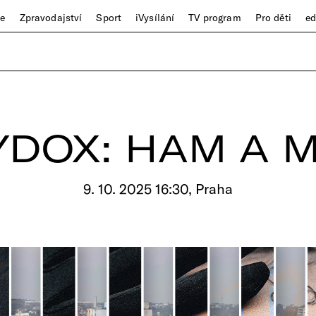
ze
Zpravodajství
Sport
iVysílání
TV program
Pro děti
e
YDOX: HAM A 
9. 10. 2025 16:30, Praha