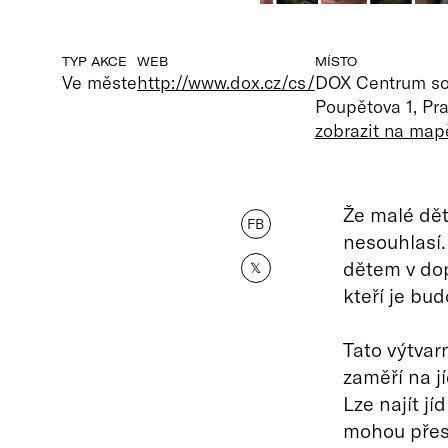
TYP AKCE
WEB
MÍSTO
Ve měste
http://www.dox.cz/cs/
DOX Centrum s
Poupětova 1, Pr
zobrazit na map
Že malé dět
FB
nesouhlasí.
dětem v dop
𝕏
kteří je bu
Tato výtvar
zaměří na j
Lze najít jí
mohou přesv