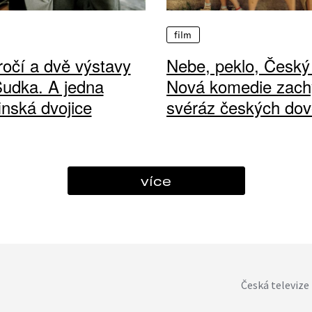
film
ročí a dvě výstavy
Nebe, peklo, Český 
Sudka. A jedna
Nová komedie zach
finská dvojice
svéráz českých dov
více
Česká televize 