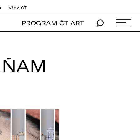
du
Vše o ČT
PROGRAM ČT ART
MŇAM