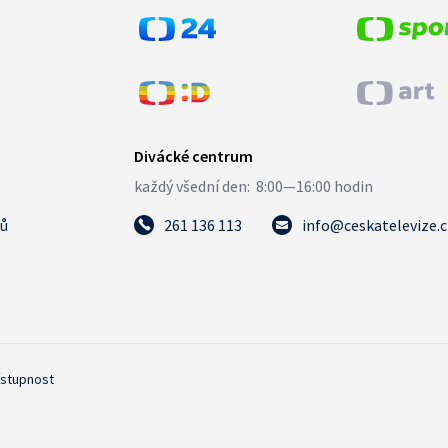
tů
261 136 113
info@ceskatelevize.
ístupnost