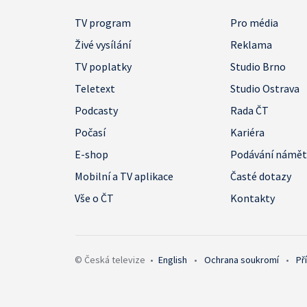
TV program
Pro média
Živé vysílání
Reklama
TV poplatky
Studio Brno
Teletext
Studio Ostrava
Podcasty
Rada ČT
Počasí
Kariéra
E-shop
Podávání námě
Mobilní a TV aplikace
Časté dotazy
Vše o ČT
Kontakty
© Česká televize
•
English
•
Ochrana soukromí
•
Př