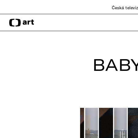
Česká televi
BAB