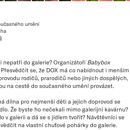
oučasného umění
aha
ě
i nepatří do galerie? Organizátoři
Babybox
 Přesvědčit se, že DOX má co nabídnout i menším
rovodu rodičů, prarodičů nebo jiných dospělých,
dou na cestě do současného umění provázet.
ná dílna pro nejmenší děti a jejich doprovod se
ídlo. Že byste ho nečekali mimo galerijní kavárnu?
dlo v galerii a dá se s jídlem tvořit? Návštěvníci se
ědčit na vlastní chuťové pohárky do galerie.