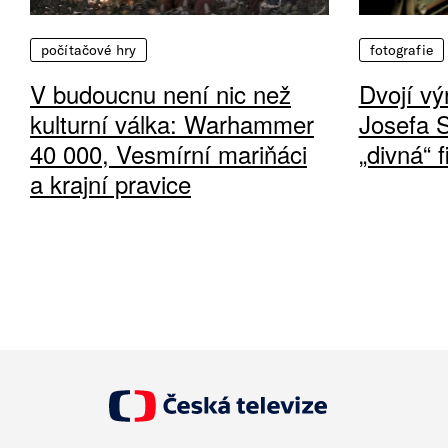
počítačové hry
fotografie
V budoucnu není nic než
Dvojí vý
kulturní válka: Warhammer
Josefa 
40 000, Vesmírní mariňáci
„divná“ 
a krajní pravice