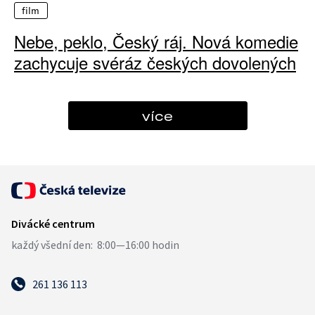
film
Nebe, peklo, Český ráj. Nová komedie
zachycuje svéráz českých dovolených
více
261 136 113