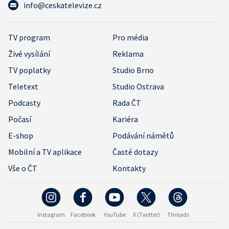
info@ceskatelevize.cz
TV program
Pro média
Živé vysílání
Reklama
TV poplatky
Studio Brno
Teletext
Studio Ostrava
Podcasty
Rada ČT
Počasí
Kariéra
E-shop
Podávání námětů
Mobilní a TV aplikace
Časté dotazy
Vše o ČT
Kontakty
Instagram
Facebook
YouTube
X (Twitter)
Threads