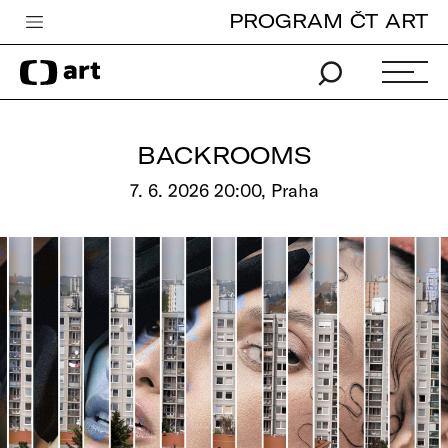
PROGRAM ČT ART
Česká televize
Zpravodajství
Sport
BACKROOMS
iVysílání
7. 6. 2026 20:00, Praha
TV program
Pro děti
edu
Vše o ČT