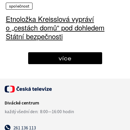
společnost
Etnoložka Kreisslová vypráví
o „cestách domů“ pod dohledem
Státní bezpečnosti
více
261 136 113