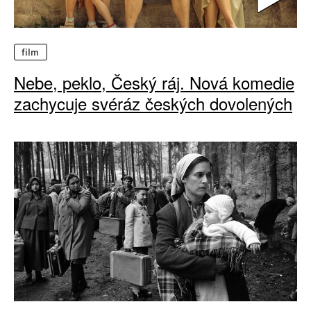
film
Nebe, peklo, Český ráj. Nová komedie
zachycuje svéráz českých dovolených