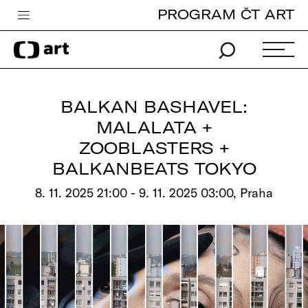
PROGRAM ČT ART
Česká televize
Zpravodajství
Sport
BALKAN BASHAVEL:
iVysílání
MALALATA +
ZOOBLASTERS +
TV program
BALKANBEATS TOKYO
Pro děti
8. 11. 2025 21:00 - 9. 11. 2025 03:00, Praha
edu
Vše o ČT