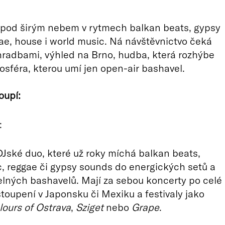
 pod širým nebem v rytmech balkan beats, gypsy
ae, house i world music. Ná návštěvnictvo čeká
radbami, výhled na Brno, hudba, která rozhýbe
osféra, kterou umí jen open-air bashavel.
oupí:
:
Jské duo, které už roky míchá balkan beats,
, reggae či gypsy sounds do energických setů a
lných bashavelů. Mají za sebou koncerty po celé
stoupení v Japonsku či Mexiku a festivaly jako
lours of Ostrava
,
Sziget
nebo
Grape
.