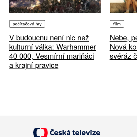
počítačové hry
film
V budoucnu není nic než
Nebe, pe
kulturní válka: Warhammer
Nová ko
40 000, Vesmírní mariňáci
svéráz 
a krajní pravice