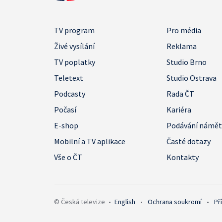
TV program
Pro média
Živé vysílání
Reklama
TV poplatky
Studio Brno
Teletext
Studio Ostrava
Podcasty
Rada ČT
Počasí
Kariéra
E-shop
Podávání námě
Mobilní a TV aplikace
Časté dotazy
Vše o ČT
Kontakty
© Česká televize
•
English
•
Ochrana soukromí
•
Př