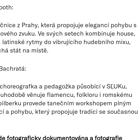
ooth:
čnice z Prahy, která propojuje eleganci pohybu s
bového zvuku. Ve svých setech kombinuje house,
 latinské rytmy do vibrujícího hudebního mixu,
há stát na místě.
Bachratá:
 choreografka a pedagožka působící v SĽUKu,
ouhodobě věnuje flamencu, folkloru i romskému
Špilberku provede tanečním workshopem plným
í a pohybu, který propojuje tradici se současnou
e fotograficky dokumentována a fotografie