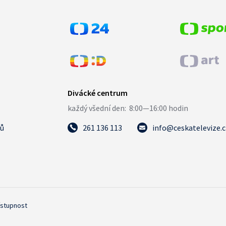
tů
261 136 113
info@ceskatelevize.
ístupnost