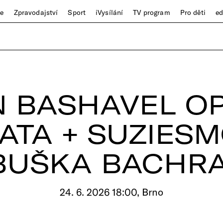
ze
Zpravodajství
Sport
iVysílání
TV program
Pro děti
e
 BASHAVEL OP
ATA + SUZIESM
BUŠKA BACHR
24. 6. 2026 18:00, Brno