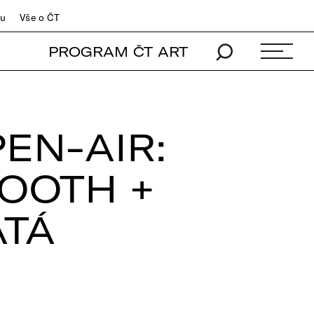
du
Vše o ČT
PROGRAM ČT ART
EN-AIR:
OOTH +
ATÁ