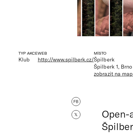
TYP AKCE
WEB
MÍSTO
Klub
http://www.spilberk.cz/
Špilberk
Špilberk 1, Brno
zobrazit na map
FB
Open-a
𝕏
Špilber