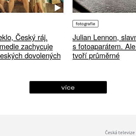
fotografie
klo, Český ráj.
Julian Lennon, sla
medie zachycuje
s fotoaparátem. Ale
českých dovolených
tvoří průměrné
více
Česká televize 