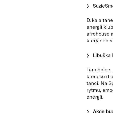
SuzieSm
DJka a tane
energií klu
afrohouse a
který nenec
Libuška 
Tanečnice,
která se dl
tanci. Na 
rytmu, emoc
energií.
Akce bud