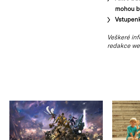
mohou bý
Vstupenk
Veškeré inf
redakce we