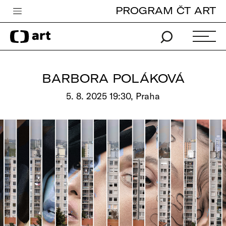
PROGRAM ČT ART
Česká televize
Zpravodajství
Sport
BARBORA POLÁKOVÁ
iVysílání
5. 8. 2025 19:30, Praha
TV program
Pro děti
edu
Vše o ČT