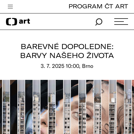
PROGRAM ČT ART
Česká televize
Zpravodajství
Sport
BAREVNÉ DOPOLEDNE:
iVysílání
BARVY NAŠEHO ŽIVOTA
TV program
3. 7. 2025 10:00, Brno
Pro děti
edu
Vše o ČT