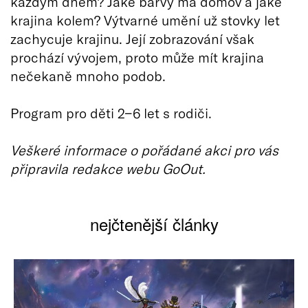
každým dnem? Jaké barvy má domov a jaké
krajina kolem? Výtvarné umění už stovky let
zachycuje krajinu. Její zobrazování však
prochází vývojem, proto může mít krajina
nečekaně mnoho podob.
Program pro děti 2−6 let s rodiči.
Veškeré informace o pořádané akci pro vás
připravila redakce webu GoOut.
nejčtenější články