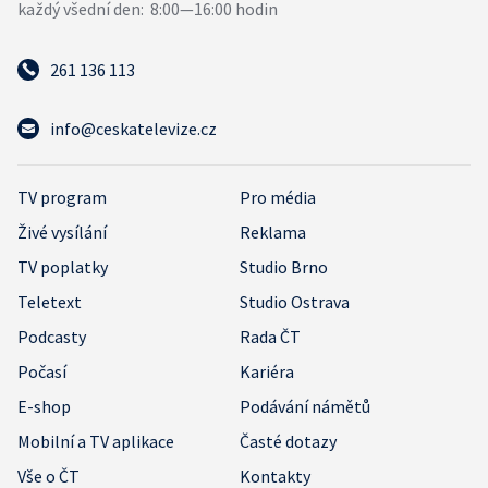
261 136 113
info@ceskatelevize.cz
TV program
Pro média
Živé vysílání
Reklama
TV poplatky
Studio Brno
Teletext
Studio Ostrava
Podcasty
Rada ČT
Počasí
Kariéra
E-shop
Podávání námětů
Mobilní a TV aplikace
Časté dotazy
Vše o ČT
Kontakty