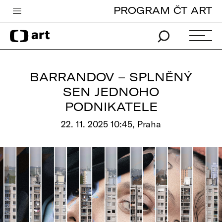
PROGRAM ČT ART
Česká televize
Zpravodajství
Sport
BARRANDOV – SPLNĚNÝ
iVysílání
SEN JEDNOHO
PODNIKATELE
TV program
22. 11. 2025 10:45, Praha
Pro děti
edu
Vše o ČT