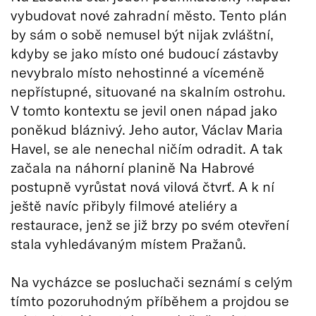
vybudovat nové zahradní město. Tento plán
by sám o sobě nemusel být nijak zvláštní,
kdyby se jako místo oné budoucí zástavby
nevybralo místo nehostinné a víceméně
nepřístupné, situované na skalním ostrohu.
V tomto kontextu se jevil onen nápad jako
poněkud bláznivý. Jeho autor, Václav Maria
Havel, se ale nenechal ničím odradit. A tak
začala na náhorní planině Na Habrové
postupně vyrůstat nová vilová čtvrť. A k ní
ještě navíc přibyly filmové ateliéry a
restaurace, jenž se již brzy po svém otevření
stala vyhledávaným místem Pražanů.
Na vycházce se posluchači seznámí s celým
tímto pozoruhodným příběhem a projdou se