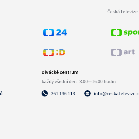
Česká televize 
tů
261 136 113
info@ceskatelevize.