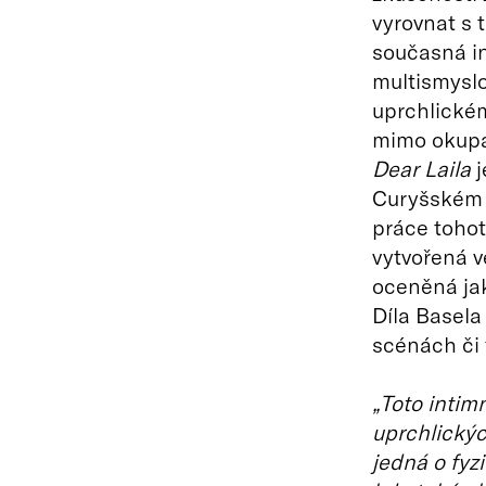
vyrovnat s 
současná i
multismyslo
uprchlickém
mimo okupac
Dear Laila
j
Curyšském d
práce tohot
vytvořená v
oceněná jak
Díla Basela
scénách či 
„Toto intim
uprchlickýc
jedná o fyzi