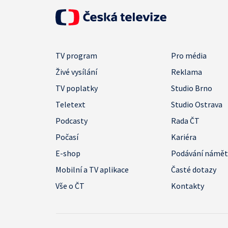
TV program
Pro média
Živé vysílání
Reklama
TV poplatky
Studio Brno
Teletext
Studio Ostrava
Podcasty
Rada ČT
Počasí
Kariéra
E-shop
Podávání námě
Mobilní a TV aplikace
Časté dotazy
Vše o ČT
Kontakty