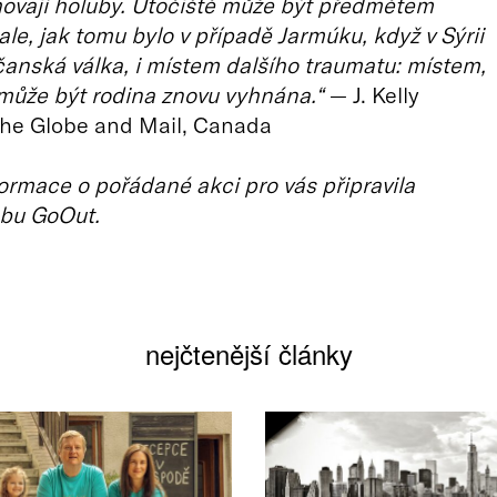
ovají holuby. Útočiště může být předmětem
ale, jak tomu bylo v případě Jarmúku, když v Sýrii
anská válka, i místem dalšího traumatu: místem,
může být rodina znovu vyhnána.“
— J. Kelly
The Globe and Mail, Canada
ormace o pořádané akci pro vás připravila
bu GoOut.
nejčtenější články