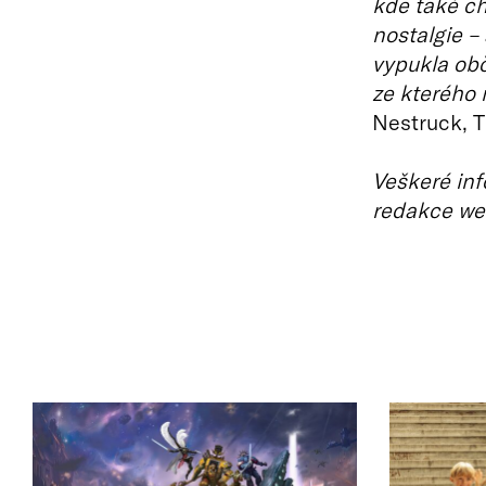
kde také ch
nostalgie – 
vypukla obč
ze kterého 
Nestruck, 
Veškeré inf
redakce we