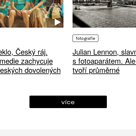
fotografie
klo, Český ráj.
Julian Lennon, sla
medie zachycuje
s fotoaparátem. Ale
českých dovolených
tvoří průměrné
více