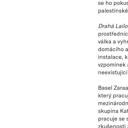
se ho pokus
palestinsk
Drahá Lailo
prostřednic
válka a vyh
domácího a 
instalace, 
vzpomínek a
neexistující
Basel Zaraa 
který pracuj
mezinárodní
skupina Kat
pracuje se 
zkušenosti z