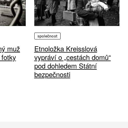
společnost
vný muž
Etnoložka Kreisslová
 fotky
vypráví o „cestách domů“
pod dohledem Státní
bezpečnosti