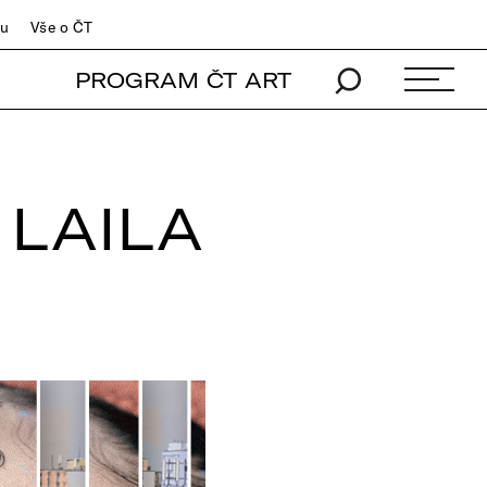
du
Vše o ČT
PROGRAM ČT ART
 LAILA