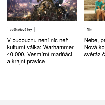
počítačové hry
film
V budoucnu není nic než
Nebe, pe
kulturní válka: Warhammer
Nová ko
40 000, Vesmírní mariňáci
svéráz 
a krajní pravice