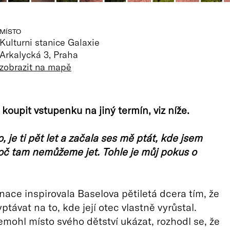
MÍSTO
Kulturni stanice Galaxie
Arkalycká 3, Praha
zobrazit na mapě
koupit vstupenku na jiný termín, viz níže.
, je ti pět let a začala ses mě ptát, kde jsem
roč tam nemůžeme jet. Tohle je můj pokus o
nace inspirovala Baselova pětiletá dcera tím, že
ptávat na to, kde její otec vlastně vyrůstal.
nemohl místo svého dětství ukázat, rozhodl se, že