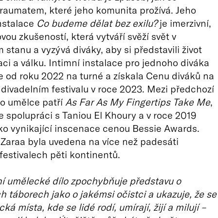
traumatem, které jeho komunita prožívá. Jeho
nstalace
Co budeme dělat bez exilu?
je imerzivní,
vou zkušeností, která vytváří svěží svět v
 stanu a vyzývá diváky, aby si představili život
i a válku. Intimní instalace pro jednoho diváka
e od roku 2022 na turné a získala Cenu diváků na
ivadelním festivalu v roce 2023. Mezi předchozí
o umělce patří
As Far As My Fingertips Take Me
,
e spolupráci s Taniou El Khoury a v roce 2019
o vynikající inscenace cenou Bessie Awards.
 Zaraa byla uvedena na více než padesáti
festivalech pěti kontinentů.
ní umělecké dílo zpochybňuje představu o
h táborech jako o jakémsi očistci a ukazuje, že se
cká místa, kde se lidé rodí, umírají, žijí a milují –