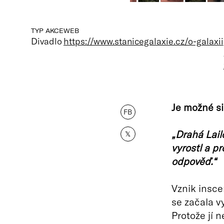
TYP AKCE
WEB
Divadlo
https://www.stanicegalaxie.cz/o-galaxii
Je možné si 
FB
„Drahá Lailo
𝕏
vyrostl a p
odpověď.“
Vznik insce
se začala vy
Protože jí 