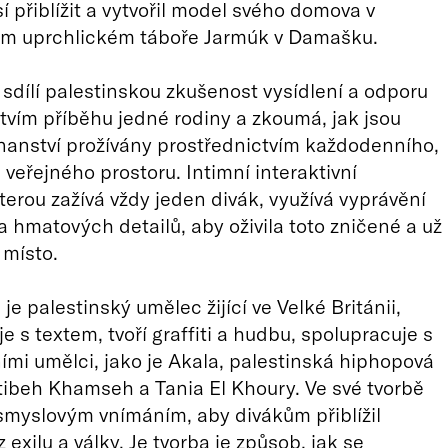
í přiblížit a vytvořil model svého domova v
ém uprchlickém táboře Jarmúk v Damašku.
sdílí palestinskou zkušenost vysídlení a odporu
tvím příběhu jedné rodiny a zkoumá, jak jsou
nanství prožívány prostřednictvím každodenního,
veřejného prostoru. Intimní interaktivní
kterou zažívá vždy jeden divák, využívá vyprávění
 hmatových detailů, aby oživila toto zničené a už
 místo.
je palestinský umělec žijící ve Velké Británii,
e s textem, tvoří graffiti a hudbu, spolupracuje s
mi umělci, jako je Akala, palestinská hiphopová
ibeh Khamseh a Tania El Khoury. Ve své tvorbě
smyslovým vnímáním, aby divákům přiblížil
 exilu a války. Je tvorba je způsob, jak se