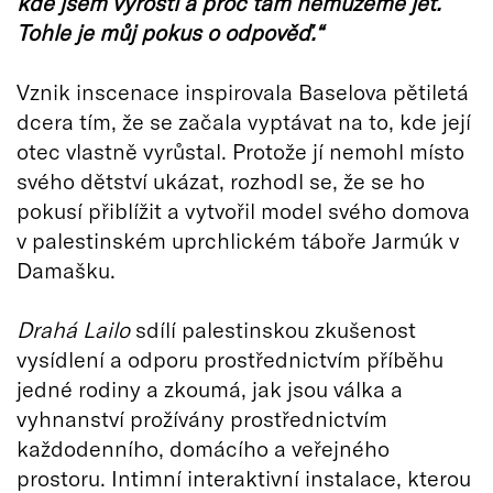
kde jsem vyrostl a proč tam nemůžeme jet.
Tohle je můj pokus o odpověď.“
Vznik inscenace inspirovala Baselova pětiletá
dcera tím, že se začala vyptávat na to, kde její
otec vlastně vyrůstal. Protože jí nemohl místo
svého dětství ukázat, rozhodl se, že se ho
pokusí přiblížit a vytvořil model svého domova
v palestinském uprchlickém táboře Jarmúk v
Damašku.
Drahá Lailo
sdílí palestinskou zkušenost
vysídlení a odporu prostřednictvím příběhu
jedné rodiny a zkoumá, jak jsou válka a
vyhnanství prožívány prostřednictvím
každodenního, domácího a veřejného
prostoru. Intimní interaktivní instalace, kterou