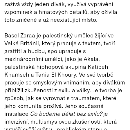
zažívá vždy jeden divák, využívá vyprávění
vzpomínek a hmatových detailů, aby oživila
toto zničené a už neexistující místo.
Basel Zaraa je palestinský umělec žijící ve
Velké Británii, který pracuje s textem, tvoří
graffiti a hudbu, spolupracuje s
mezinárodními umělci, jako je Akala,
palestinská hiphopová skupina Katibeh
Khamseh a Tania El Khoury. Ve své tvorbě
pracuje se smyslovým vnímáním, aby divákům
přiblížil zkušenosti z exilu a války. Je tvorba je
způsob, jak se vyrovnat s traumatem, které
jeho komunita prožívá. Jeho současná
instalace
Co budeme dělat bez exilu?
je
imerzivní, multismyslovou zkušeností, která
vytváří svěží svět v uprchlickém stanu a