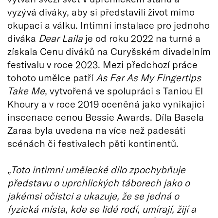
vyzývá diváky, aby si představili život mimo
okupaci a válku. Intimní instalace pro jednoho
diváka
Dear Laila
je od roku 2022 na turné a
získala Cenu diváků na Curyšském divadelním
festivalu v roce 2023. Mezi předchozí práce
tohoto umělce patří
As Far As My Fingertips
Take Me
, vytvořená ve spolupráci s Taniou El
Khoury a v roce 2019 oceněná jako vynikající
inscenace cenou Bessie Awards. Díla Basela
Zaraa byla uvedena na více než padesáti
scénách či festivalech pěti kontinentů.
„Toto intimní umělecké dílo zpochybňuje
představu o uprchlických táborech jako o
jakémsi očistci a ukazuje, že se jedná o
fyzická místa, kde se lidé rodí, umírají, žijí a