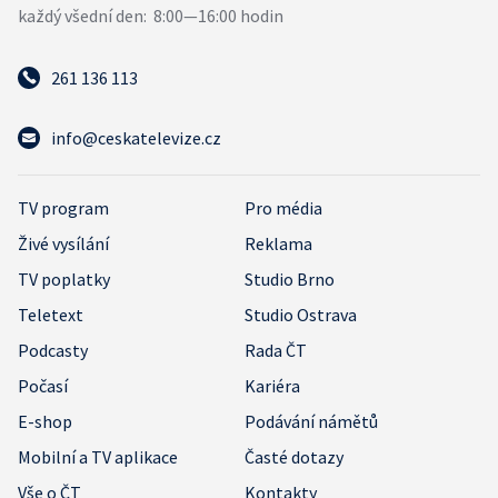
261 136 113
info@ceskatelevize.cz
TV program
Pro média
Živé vysílání
Reklama
TV poplatky
Studio Brno
Teletext
Studio Ostrava
Podcasty
Rada ČT
Počasí
Kariéra
E-shop
Podávání námětů
Mobilní a TV aplikace
Časté dotazy
Vše o ČT
Kontakty