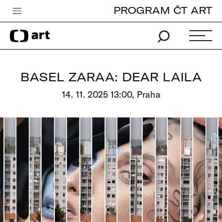
PROGRAM ČT ART
Česká televize
Zpravodajství
Sport
BASEL ZARAA: DEAR LAILA
iVysílání
14. 11. 2025 13:00, Praha
TV program
Pro děti
edu
Vše o ČT