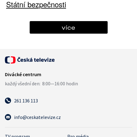
Státní bezpečnosti
více
261 136 113
info@ceskatelevize.cz
TV program
Pro média