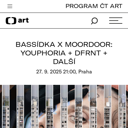
PROGRAM ČT ART
Česká televize
Zpravodajství
Sport
BASSÍDKA X MOORDOOR:
iVysílání
YOUPHORIA + DFRNT +
DALŠÍ
TV program
27. 9. 2025 21:00, Praha
Pro děti
edu
Vše o ČT