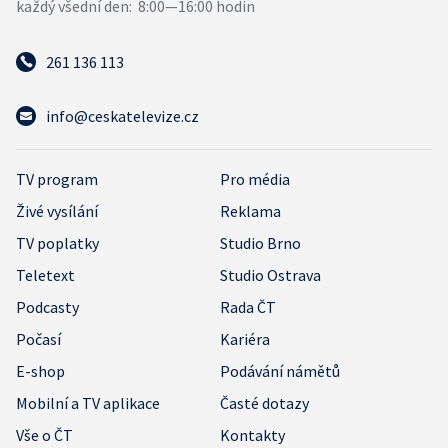
261 136 113
info@ceskatelevize.cz
TV program
Pro média
Živé vysílání
Reklama
TV poplatky
Studio Brno
Teletext
Studio Ostrava
Podcasty
Rada ČT
Počasí
Kariéra
E-shop
Podávání námětů
Mobilní a TV aplikace
Časté dotazy
Vše o ČT
Kontakty