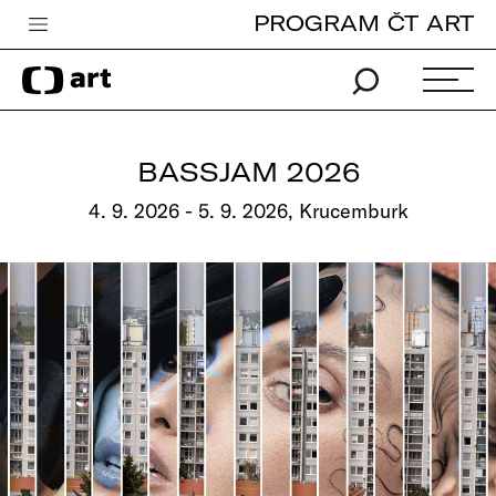
PROGRAM ČT ART
Česká televize
Zpravodajství
Sport
BASSJAM 2026
iVysílání
4. 9. 2026 - 5. 9. 2026, Krucemburk
TV program
Pro děti
edu
Vše o ČT