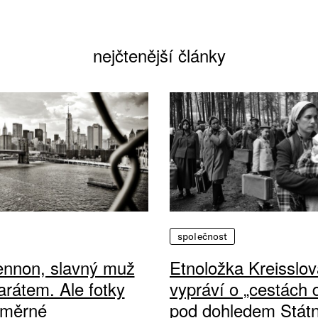
nejčtenější články
společnost
ennon, slavný muž
Etnoložka Kreisslov
arátem. Ale fotky
vypráví o „cestách
ůměrné
pod dohledem Státn