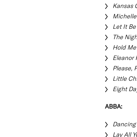
Kansas C
Michelle
Let It Be
The Nigh
Hold Me 
Eleanor 
Please, 
Little Ch
Eight Da
ABBA:
Dancing
Lay All 