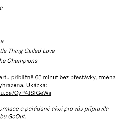
a
na
tle Thing Called Love
the Champions
rtu přibližně 65 minut bez přestávky, změna
yhrazena. Ukázka:
utu.be/CyP4JSfGeWs
ormace o pořádané akci pro vás připravila
bu GoOut.