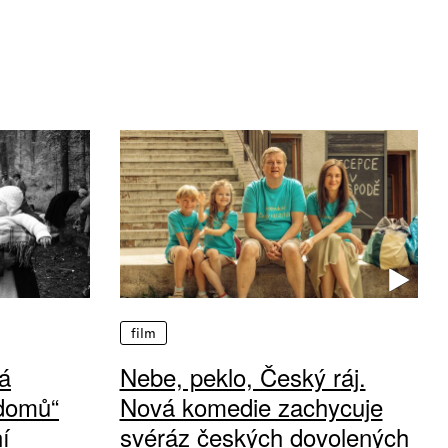
film
á
Nebe, peklo, Český ráj.
 domů“
Nová komedie zachycuje
í
svéráz českých dovolených