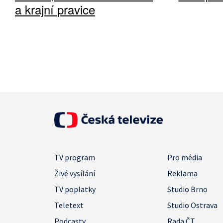
a krajní pravice
TV program
Pro média
Živé vysílání
Reklama
TV poplatky
Studio Brno
Teletext
Studio Ostrava
Podcasty
Rada ČT