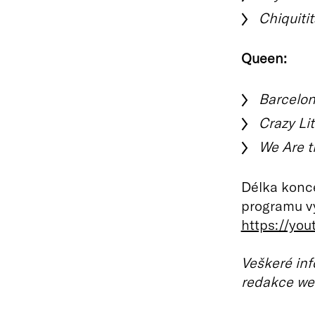
Chiquitit
Queen:
Barcelo
Crazy Lit
We Are 
Délka konce
programu v
https://yo
Veškeré inf
redakce we