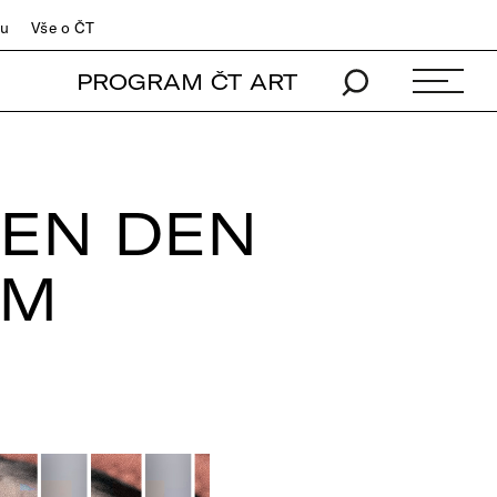
du
Vše o ČT
PROGRAM ČT ART
EEN DEN
EM