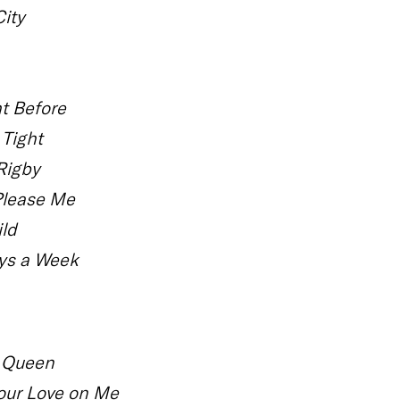
ity
t Before
Tight
Rigby
Please Me
ild
ys a Week
 Queen
Your Love on Me