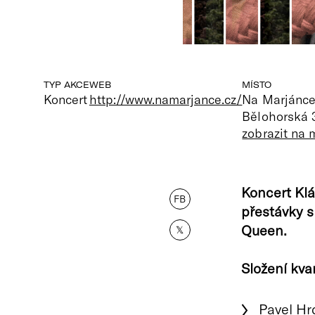
TYP AKCE
WEB
MÍSTO
Koncert
http://www.namarjance.cz/
Na Marjánc
Bělohorská 
zobrazit na
Koncert Kl
FB
přestávky s
Queen.
𝕏
Složení kvar
Pavel Hrd