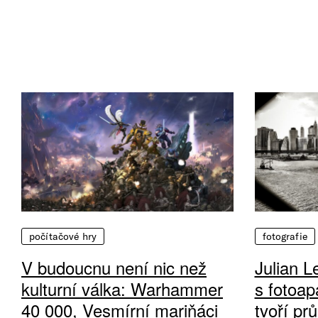
počítačové hry
fotografie
V budoucnu není nic než
Julian L
kulturní válka: Warhammer
s fotoap
40 000, Vesmírní mariňáci
tvoří pr