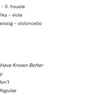
– II. housle
ňka – viola
eissig – violoncello
 Have Known Better
y
on’t
Disguise