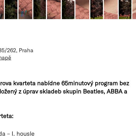
e
35/262, Praha
 mapě
árova kvarteta nabídne 65minutový program bez
ložený z úprav skladeb skupin Beatles, ABBA a
teta:
a – I. housle