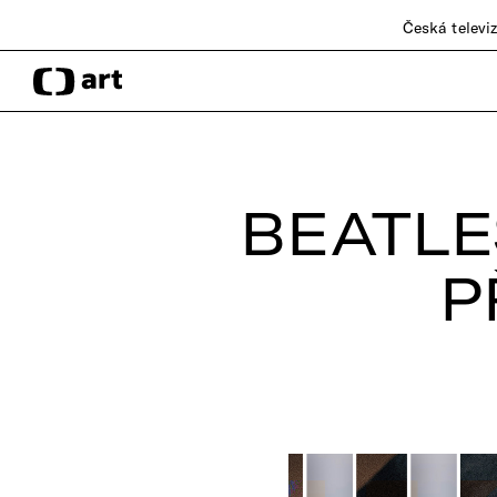
Česká televi
BEATLE
P