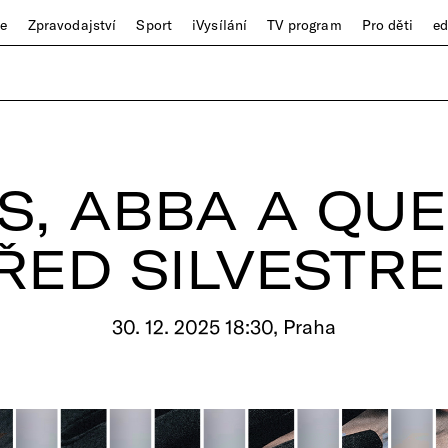
ze
Zpravodajství
Sport
iVysílání
TV program
Pro děti
e
S, ABBA A QU
ŘED SILVESTR
30. 12. 2025 18:30, Praha