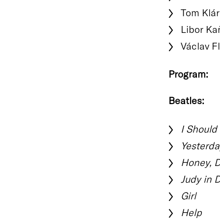
Tom Klár 
Libor Ka
Václav Fl
Program:
Beatles:
I Should
Yesterda
Honey, D
Judy in 
Girl
Help