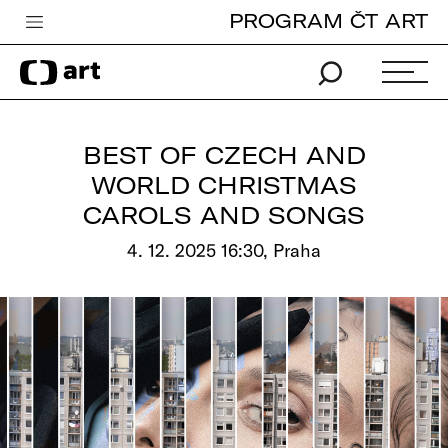
PROGRAM ČT ART
Česká televize
Zpravodajství
Sport
BEST OF CZECH AND
iVysílání
WORLD CHRISTMAS
CAROLS AND SONGS
TV program
4. 12. 2025 16:30, Praha
Pro děti
edu
Vše o ČT