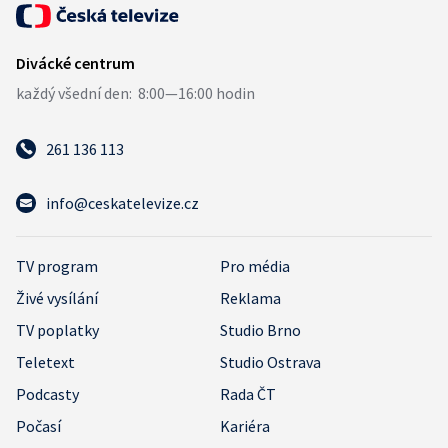
261 136 113
info@ceskatelevize.cz
TV program
Pro média
Živé vysílání
Reklama
TV poplatky
Studio Brno
Teletext
Studio Ostrava
Podcasty
Rada ČT
Počasí
Kariéra