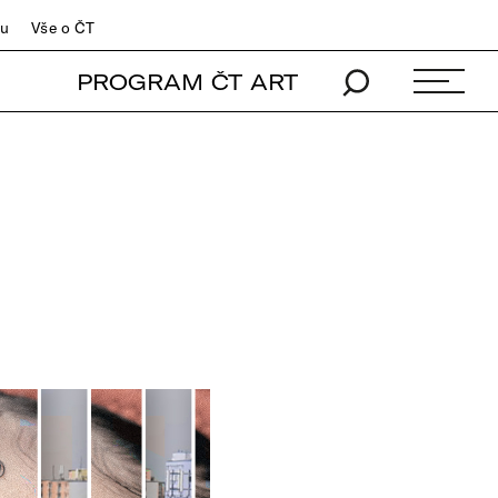
du
Vše o ČT
PROGRAM ČT ART