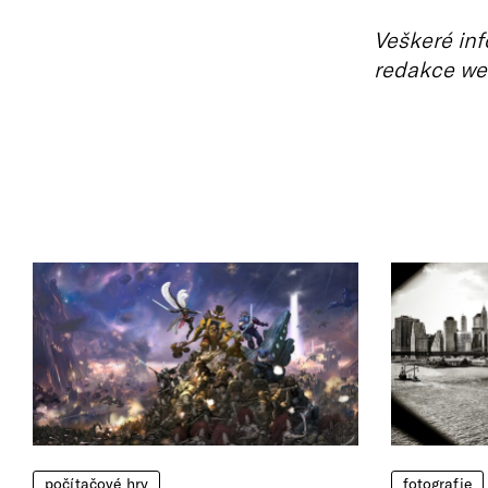
Veškeré inf
redakce we
počítačové hry
fotografie