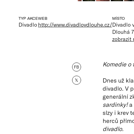
TYP AKCE
WEB
MÍSTO
Divadlo
http://www.divadlovdlouhe.cz/
Divadlo v
Dlouhá 7
zobrazit
Komedie o t
FB
Dnes už kla
𝕏
divadlo. V p
generální z
sardinky!
a 
slzy i krev 
herců přímo
divadlo.