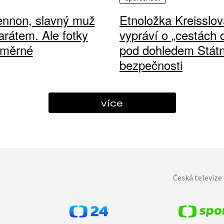
ennon, slavný muž
Etnoložka Kreisslov
arátem. Ale fotky
vypráví o „cestách
ůměrné
pod dohledem Státn
bezpečnosti
více
Česká televize 