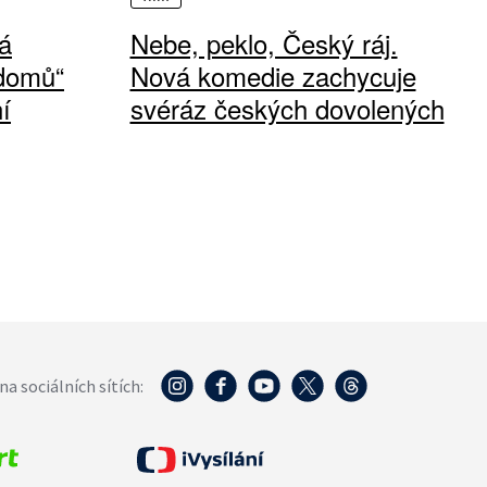
á
Nebe, peklo, Český ráj.
 domů“
Nová komedie zachycuje
í
svéráz českých dovolených
na sociálních sítích: