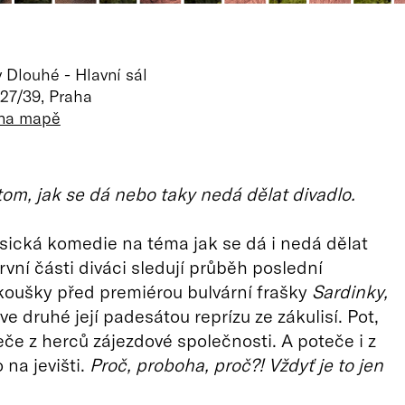
 Dlouhé - Hlavní sál
27/39, Praha
 na mapě
om, jak se dá nebo taky nedá dělat divadlo.
sická komedie na téma jak se dá i nedá dělat
rvní části diváci sledují průběh poslední
koušky před premiérou bulvární frašky
Sardinky,
ve druhé její padesátou reprízu ze zákulisí. Pot,
teče z herců zájezdové společnosti. A poteče i z
 na jevišti.
Proč, proboha, proč?! Vždyť je to jen