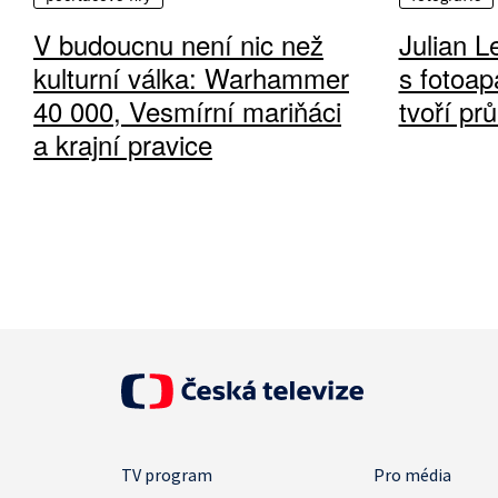
V budoucnu není nic než
Julian L
kulturní válka: Warhammer
s fotoap
40 000, Vesmírní mariňáci
tvoří pr
a krajní pravice
TV program
Pro média