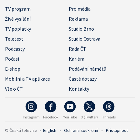
TV program
Pro média
Živé vysílání
Reklama
TV poplatky
Studio Brno
Teletext
Studio Ostrava
Podcasty
Rada ČT
Počasí
Kariéra
E-shop
Podávání námětů
Mobilní a TV aplikace
Časté dotazy
Vše o ČT
Kontakty
Instagram
Facebook
YouTube
X (Twitter)
Threads
© Česká televize
•
English
•
Ochrana soukromí
•
Přístupnost