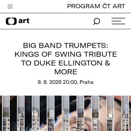
PROGRAM ČT ART
Česká televize
Zpravodajství
Sport
BIG BAND TRUMPETS:
iVysílání
KINGS OF SWING TRIBUTE
TO DUKE ELLINGTON &
TV program
MORE
Pro děti
9. 8. 2026 20:00, Praha
edu
Vše o ČT