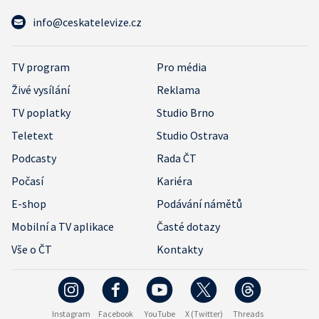
info@ceskatelevize.cz
TV program
Pro média
Živé vysílání
Reklama
TV poplatky
Studio Brno
Teletext
Studio Ostrava
Podcasty
Rada ČT
Počasí
Kariéra
E-shop
Podávání námětů
Mobilní a TV aplikace
Časté dotazy
Vše o ČT
Kontakty
Instagram
Facebook
YouTube
X (Twitter)
Threads