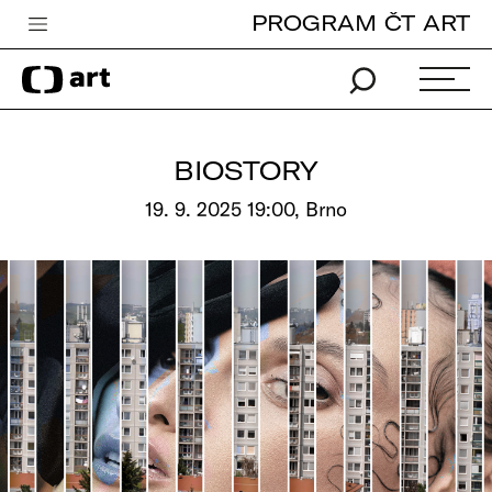
PROGRAM ČT ART
Česká televize
Zpravodajství
Sport
BIOSTORY
iVysílání
19. 9. 2025 19:00, Brno
TV program
Pro děti
edu
Vše o ČT