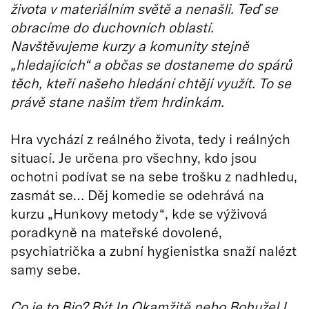
života v materiálním světě a nenašli. Teď se
obracíme do duchovních oblastí.
Navštěvujeme kurzy a komunity stejně
„hledajících“ a občas se dostaneme do spárů
těch, kteří našeho hledání chtějí využít. To se
právě stane našim třem hrdinkám.
Hra vychází z reálného života, tedy i reálných
situací. Je určena pro všechny, kdo jsou
ochotni podívat se na sebe trošku z nadhledu,
zasmát se… Děj komedie se odehrává na
kurzu „Hunkovy metody“, kde se výživová
poradkyně na mateřské dovolené,
psychiatrička a zubní hygienistka snaží nalézt
samy sebe.
Co je to Bio? Být In Okamžitě nebo Bohužel I