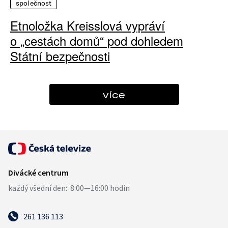
společnost
Etnoložka Kreisslová vypráví
o „cestách domů“ pod dohledem
Státní bezpečnosti
více
261 136 113