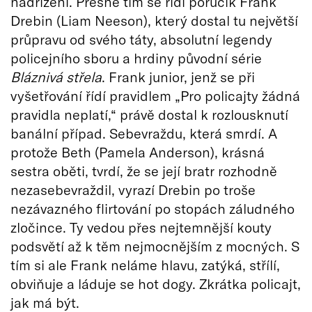
nadřízení. Přesně tím se řídí poručík Frank
Drebin (Liam Neeson), který dostal tu největší
průpravu od svého táty, absolutní legendy
policejního sboru a hrdiny původní série
Bláznivá střela
. Frank junior, jenž se při
vyšetřování řídí pravidlem „Pro policajty žádná
pravidla neplatí,“ právě dostal k rozlousknutí
banální případ. Sebevraždu, která smrdí. A
protože Beth (Pamela Anderson), krásná
sestra oběti, tvrdí, že se její bratr rozhodně
nezasebevraždil, vyrazí Drebin po troše
nezávazného flirtování po stopách záludného
zločince. Ty vedou přes nejtemnější kouty
podsvětí až k těm nejmocnějším z mocných. S
tím si ale Frank neláme hlavu, zatýká, střílí,
obviňuje a láduje se hot dogy. Zkrátka policajt,
jak má být.