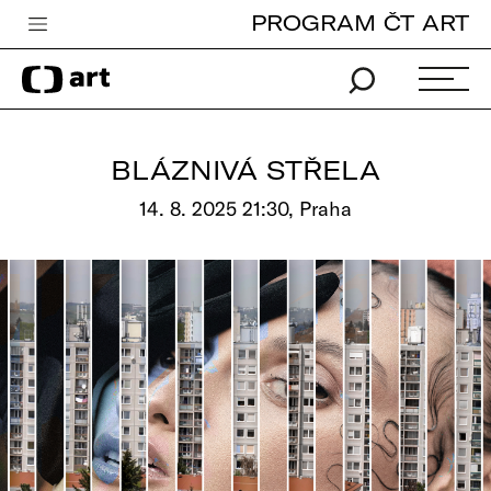
PROGRAM ČT ART
Česká televize
Zpravodajství
Sport
BLÁZNIVÁ STŘELA
iVysílání
14. 8. 2025 21:30, Praha
TV program
Pro děti
edu
Vše o ČT