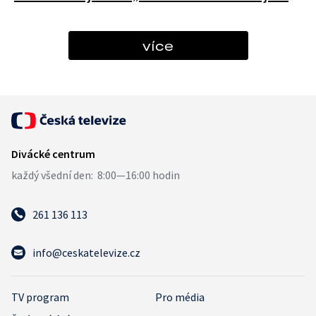
více
261 136 113
info@ceskatelevize.cz
TV program
Pro média