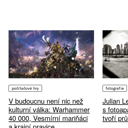
počítačové hry
fotografie
V budoucnu není nic než
Julian L
kulturní válka: Warhammer
s fotoap
40 000, Vesmírní mariňáci
tvoří pr
a krajní pravice