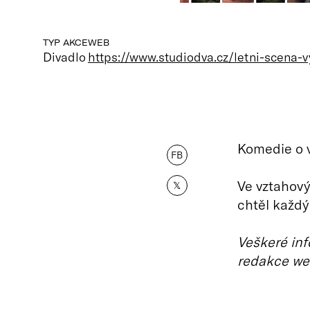
TYP AKCE
WEB
Divadlo
https://www.studiodva.cz/letni-scena-v
Komedie o v
FB
Ve vztahový
𝕏
chtěl každý
Veškeré inf
redakce we