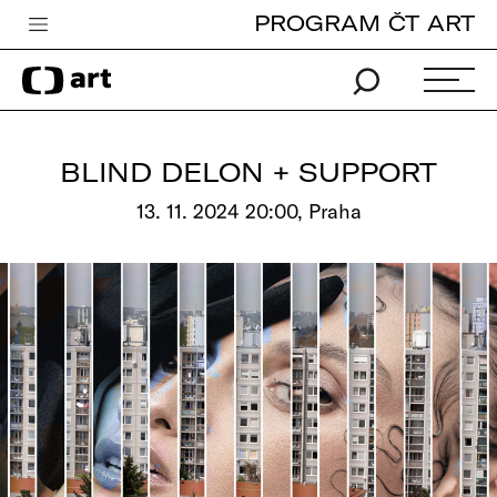
PROGRAM ČT ART
Česká televize
Zpravodajství
Sport
BLIND DELON + SUPPORT
iVysílání
13. 11. 2024 20:00, Praha
TV program
Pro děti
edu
Vše o ČT