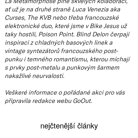
La Métamorphose
plné skvělých kolaborací,
ať už je na druhé straně Luca Venezia aka
Curses, The KVB nebo třeba francouzské
elektronické duo, které jsme v Bike Jesus už
taky hostili, Poison Point. Blind Delon čerpají
inspiraci z chladných basových linek a
vintage syntezátorů francouzského post-
punku i temného romantismu, kterou míchají
s prvky post-metalu a punkovým šarmem
nakažlivé neurvalosti.
Veškeré informace o pořádané akci pro vás
připravila redakce webu GoOut.
nejčtenější články