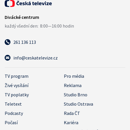
261 136 113
info@ceskatelevize.cz
TV program
Pro média
Živé vysílání
Reklama
TV poplatky
Studio Brno
Teletext
Studio Ostrava
Podcasty
Rada ČT
Počasí
Kariéra