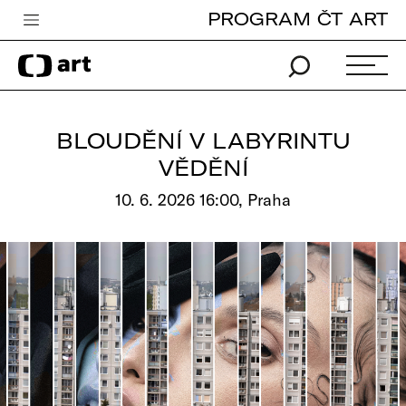
PROGRAM ČT ART
Česká televize
Zpravodajství
Sport
BLOUDĚNÍ V LABYRINTU
iVysílání
VĚDĚNÍ
TV program
10. 6. 2026 16:00, Praha
Pro děti
edu
Vše o ČT