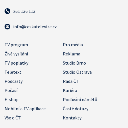
261 136 113
info@ceskatelevize.cz
TV program
Pro média
Živé vysílání
Reklama
TV poplatky
Studio Brno
Teletext
Studio Ostrava
Podcasty
Rada ČT
Počasí
Kariéra
E-shop
Podávání námětů
Mobilní a TV aplikace
Časté dotazy
Vše o ČT
Kontakty