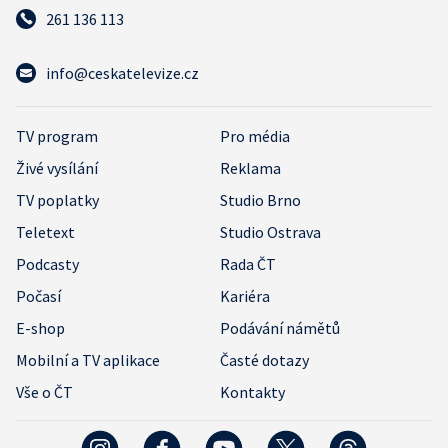
261 136 113
info@ceskatelevize.cz
TV program
Pro média
Živé vysílání
Reklama
TV poplatky
Studio Brno
Teletext
Studio Ostrava
Podcasty
Rada ČT
Počasí
Kariéra
E-shop
Podávání námětů
Mobilní a TV aplikace
Časté dotazy
Vše o ČT
Kontakty