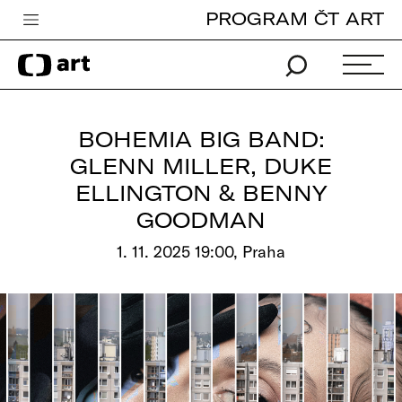
PROGRAM ČT ART
Česká televize
Zpravodajství
Sport
BOHEMIA BIG BAND:
iVysílání
GLENN MILLER, DUKE
ELLINGTON & BENNY
TV program
GOODMAN
Pro děti
1. 11. 2025 19:00, Praha
edu
Vše o ČT