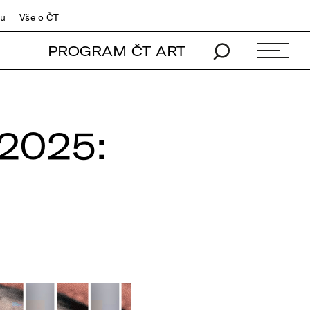
du
Vše o ČT
PROGRAM ČT ART
2025: