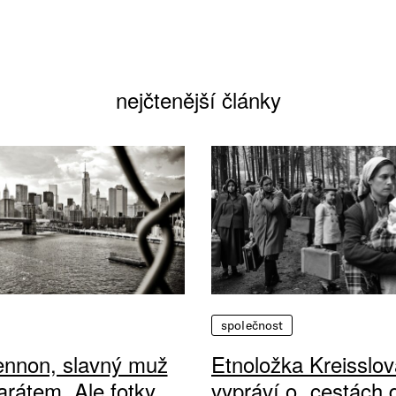
nejčtenější články
společnost
ennon, slavný muž
Etnoložka Kreisslov
arátem. Ale fotky
vypráví o „cestách