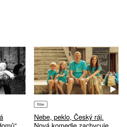
film
á
Nebe, peklo, Český ráj.
 domů“
Nová komedie zachycuje