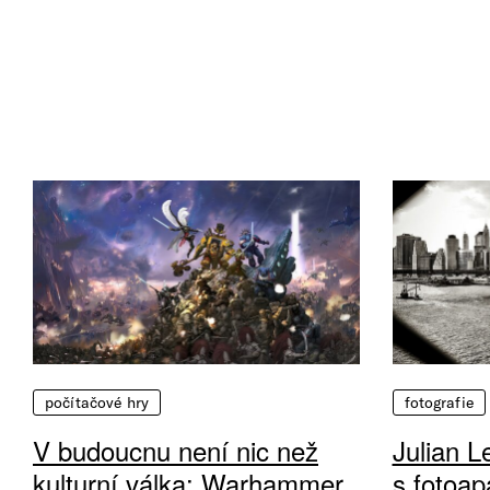
počítačové hry
fotografie
V budoucnu není nic než
Julian L
kulturní válka: Warhammer
s fotoap