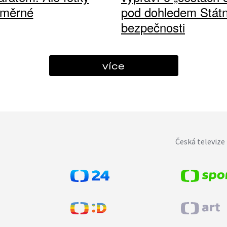
ůměrné
pod dohledem Státn
bezpečnosti
více
Česká televize 