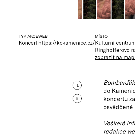
TYP AKCE
WEB
MÍSTO
Koncert
https://kckamenice.cz/
Kulturní centr
Ringhofferovo 
zobrazit na map
Bombarďák 
FB
do Kamenic
koncertu za
𝕏
osvědčené h
Veškeré inf
redakce we