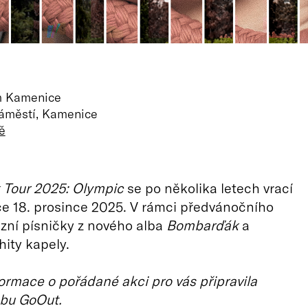
um Kamenice
náměstí, Kamenice
ě
Tour 2025: Olympic
se po několika letech vrací
e 18. prosince 2025. V rámci předvánočního
zní písničky z nového alba
Bombarďák
a
ity kapely.
ormace o pořádané akci pro vás připravila
bu GoOut.