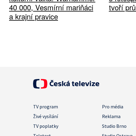
40 000, Vesmírní mariňáci
tvoří pr
a krajní pravice
TV program
Pro média
Živé vysílání
Reklama
TV poplatky
Studio Brno
Teletext
Studio Ostrava