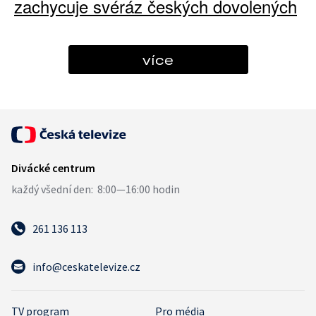
zachycuje svéráz českých dovolených
více
261 136 113
info@ceskatelevize.cz
TV program
Pro média