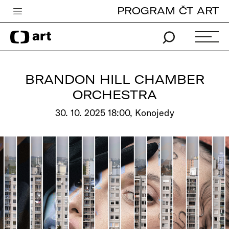
PROGRAM ČT ART
Česká televize
Zpravodajství
Sport
BRANDON HILL CHAMBER
iVysílání
ORCHESTRA
TV program
30. 10. 2025 18:00, Konojedy
Pro děti
edu
Vše o ČT