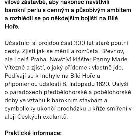
vilové zástavbě, aby nakonec navštívili
barokní perlu s cenným a působivým ambitem
a rozhlédli se po někdejším bojišti na Bílé
Hoře.
Účastníci si projdou část 300 let staré poutní
cesty. Zjistí jak se měnil a rozrůstal Břevnov,
ale i celá Praha. Navštíví klášter Panny Marie
Vítězné a zjistí, o jaký přídomek vlastně jde.
Podívají se k mohyle na Bílé Hoře a
připomenou události 8. listopadu 1620. Uslyší
o paradoxech předbělohorské a pobělohorské
doby ve vztahu k barokním stavbám a
symbolicky ukončí procházku u kříže smíření v
aleji Českých exulantů.
Praktické informace: