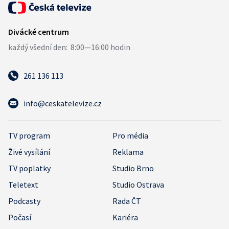
261 136 113
info@ceskatelevize.cz
TV program
Pro média
Živé vysílání
Reklama
TV poplatky
Studio Brno
Teletext
Studio Ostrava
Podcasty
Rada ČT
Počasí
Kariéra