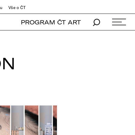
du
Vše o ČT
PROGRAM ČT ART
ON