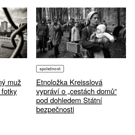
společnost
vný muž
Etnoložka Kreisslová
 fotky
vypráví o „cestách domů“
pod dohledem Státní
bezpečnosti