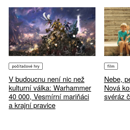
počítačové hry
film
V budoucnu není nic než
Nebe, pe
kulturní válka: Warhammer
Nová ko
40 000, Vesmírní mariňáci
svéráz 
a krajní pravice