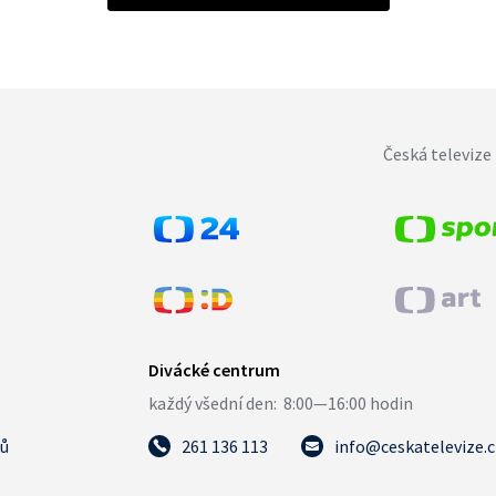
Česká televize 
tů
261 136 113
info@ceskatelevize.