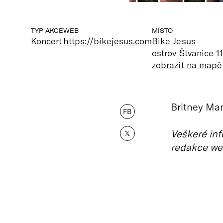
TYP AKCE
WEB
MÍSTO
Koncert
https://bikejesus.com
Bike Jesus
ostrov Štvanice 1
zobrazit na mapě
Britney Man
FB
Veškeré inf
𝕏
redakce we