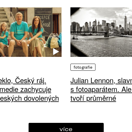
fotografie
klo, Český ráj.
Julian Lennon, sla
medie zachycuje
s fotoaparátem. Ale
českých dovolených
tvoří průměrné
více