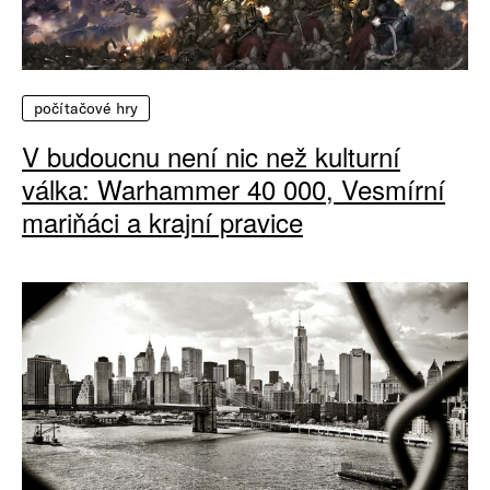
počítačové hry
V budoucnu není nic než kulturní
válka: Warhammer 40 000, Vesmírní
mariňáci a krajní pravice