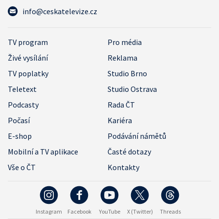
info@ceskatelevize.cz
TV program
Pro média
Živé vysílání
Reklama
TV poplatky
Studio Brno
Teletext
Studio Ostrava
Podcasty
Rada ČT
Počasí
Kariéra
E-shop
Podávání námětů
Mobilní a TV aplikace
Časté dotazy
Vše o ČT
Kontakty
Instagram
Facebook
YouTube
X (Twitter)
Threads