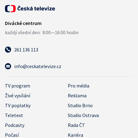
261 136 113
info@ceskatelevize.cz
TV program
Pro média
Živé vysílání
Reklama
TV poplatky
Studio Brno
Teletext
Studio Ostrava
Podcasty
Rada ČT
Počasí
Kariéra