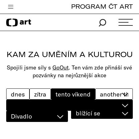
PROGRAM ČT ART
Česká televize
Zpravodajství
Sport
KAM ZA UMĚNÍM A KULTUROU
iVysílání
Spojili jsme síly s
GoOut
. Ten vám zde přináší své
TV program
pozvánky na nejrůznější akce
Pro děti
edu
dnes
zítra
tento víkend
Vše o ČT
blížící se
Divadlo