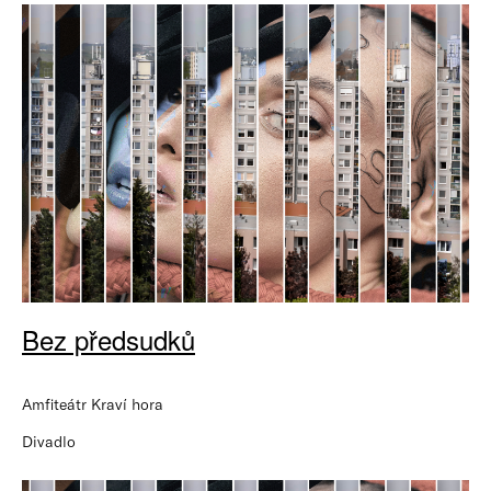
Bez předsudků
Amfiteátr Kraví hora
Divadlo