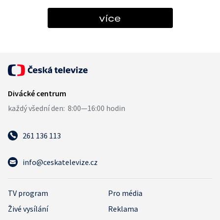
více
261 136 113
info@ceskatelevize.cz
TV program
Pro média
Živé vysílání
Reklama