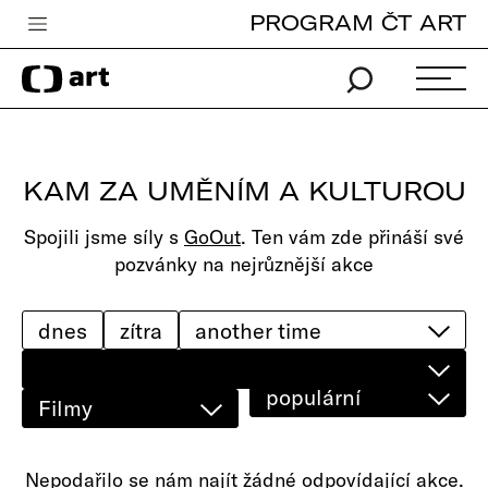
PROGRAM ČT ART
Česká televize
Zpravodajství
Sport
KAM ZA UMĚNÍM A KULTUROU
iVysílání
Spojili jsme síly s
GoOut
. Ten vám zde přináší své
TV program
pozvánky na nejrůznější akce
Pro děti
edu
dnes
zítra
Vše o ČT
populární
Filmy
Nepodařilo se nám najít žádné odpovídající akce.