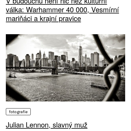
V budoucnu není nic než kulturní
válka: Warhammer 40 000, Vesmírní
mariňáci a krajní pravice
fotografie
Julian Lennon, slavný muž