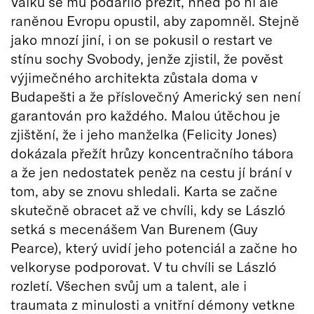
Válku se mu podařilo přežít, hned po ní ale
raněnou Evropu opustil, aby zapomněl. Stejně
jako mnozí jiní, i on se pokusil o restart ve
stínu sochy Svobody, jenže zjistil, že pověst
výjimečného architekta zůstala doma v
Budapešti a že příslovečný Americký sen není
garantován pro každého. Malou útěchou je
zjištění, že i jeho manželka (Felicity Jones)
dokázala přežít hrůzy koncentračního tábora
a že jen nedostatek peněz na cestu jí brání v
tom, aby se znovu shledali. Karta se začne
skutečně obracet až ve chvíli, kdy se László
setká s mecenášem Van Burenem (Guy
Pearce), který uvidí jeho potenciál a začne ho
velkoryse podporovat. V tu chvíli se László
rozletí. Všechen svůj um a talent, ale i
traumata z minulosti a vnitřní démony vetkne