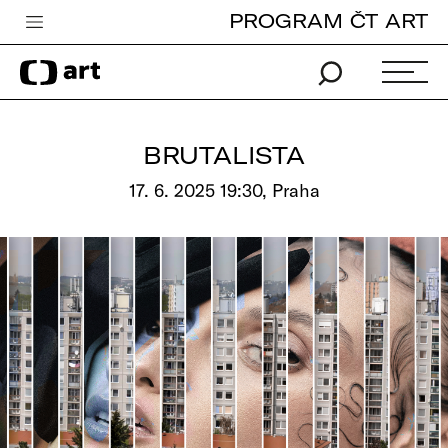
PROGRAM ČT ART
Česká televize
Zpravodajství
Sport
BRUTALISTA
iVysílání
17. 6. 2025 19:30, Praha
TV program
Pro děti
edu
Vše o ČT