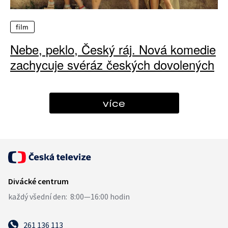
film
Nebe, peklo, Český ráj. Nová komedie
zachycuje svéráz českých dovolených
více
261 136 113