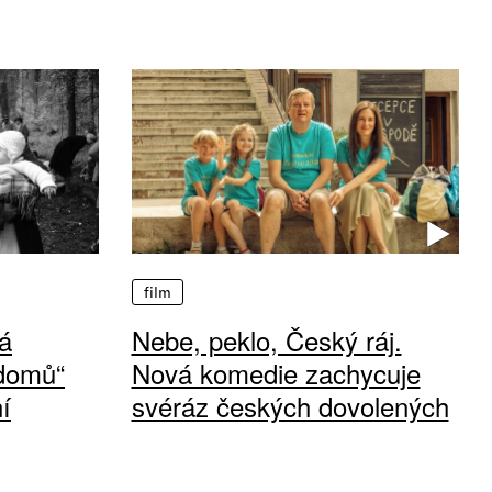
film
á
Nebe, peklo, Český ráj.
 domů“
Nová komedie zachycuje
í
svéráz českých dovolených