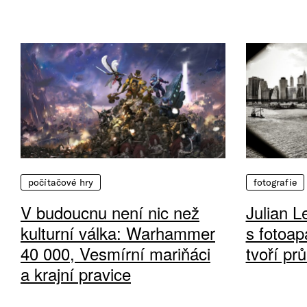
počítačové hry
fotografie
V budoucnu není nic než
Julian L
kulturní válka: Warhammer
s fotoap
40 000, Vesmírní mariňáci
tvoří pr
a krajní pravice