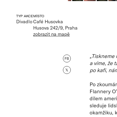
TYP AKCE
MÍSTO
Divadlo
Café Husovka
Husova 242/9, Praha
zobrazit na mapě
„Tiskneme 
FB
a víme, že 
po kafi, ná
𝕏
Po zkoumání
Flannery O
dílem amer
sleduje lid
okamžiku, 