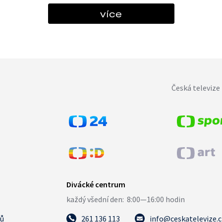
více
Česká televize 
tů
261 136 113
info@ceskatelevize.