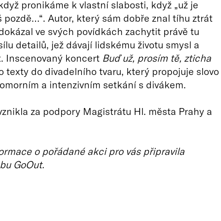
dyž pronikáme k vlastní slabosti, když „už je
iš pozdě…“. Autor, který sám dobře znal tíhu ztrát
dokázal ve svých povídkách zachytit právě tu
lu detailů, jež dávají lidskému životu smysl a
t. Inscenovaný koncert
Buď už, prosím tě, zticha
o texty do divadelního tvaru, který propojuje slovo
omorním a intenzivním setkání s divákem.
znikla za podpory Magistrátu Hl. města Prahy a
ormace o pořádané akci pro vás připravila
bu GoOut.