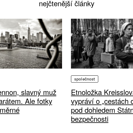
nejčtenější články
společnost
ennon, slavný muž
Etnoložka Kreisslov
arátem. Ale fotky
vypráví o „cestách
ůměrné
pod dohledem Státn
bezpečnosti