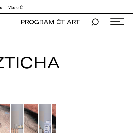
du
Vše o ČT
PROGRAM ČT ART
ZTICHA