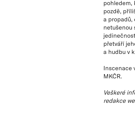
pohledem, k
pozdě, příl
a propadů, 
netušenou sí
jedinečnos
přetváří jeh
a hudbu v k
Inscenace v
MKČR.
Veškeré inf
redakce we