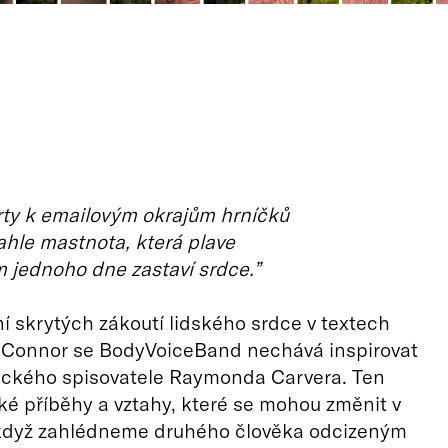
rty k emailovým okrajům hrníčků
tahle mastnota, která plave
m jednoho dne zastaví srdce.”
 skrytých zákoutí lidského srdce v textech
’Connor se BodyVoiceBand nechává inspirovat
ického spisovatele Raymonda Carvera. Ten
ské příběhy a vztahy, které se mohou změnit v
když zahlédneme druhého člověka odcizeným