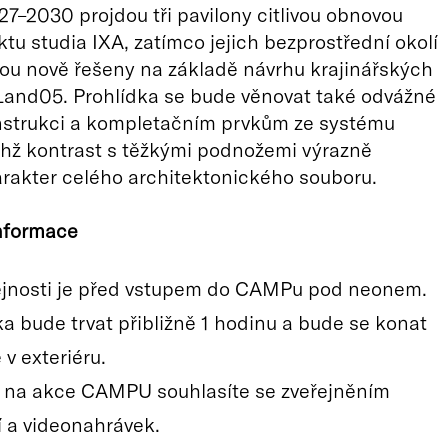
27–2030 projdou tři pavilony citlivou obnovou
ktu studia IXA, zatímco jejich bezprostřední okolí
ou nově řešeny na základě návrhu krajinářských
Land05. Prohlídka se bude věnovat také odvážné
nstrukci a kompletačním prvkům ze systému
hž kontrast s těžkými podnožemi výrazně
rakter celého architektonického souboru.
informace
ejnosti je před vstupem do CAMPu pod neonem.
a bude trvat přibližně 1 hodinu a bude se konat
v exteriéru.
na akce CAMPU souhlasíte se zveřejněním
í a videonahrávek.