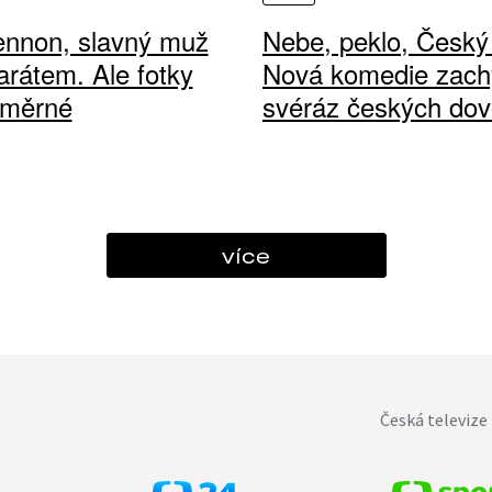
ennon, slavný muž
Nebe, peklo, Český 
arátem. Ale fotky
Nová komedie zach
ůměrné
svéráz českých dov
více
Česká televize 