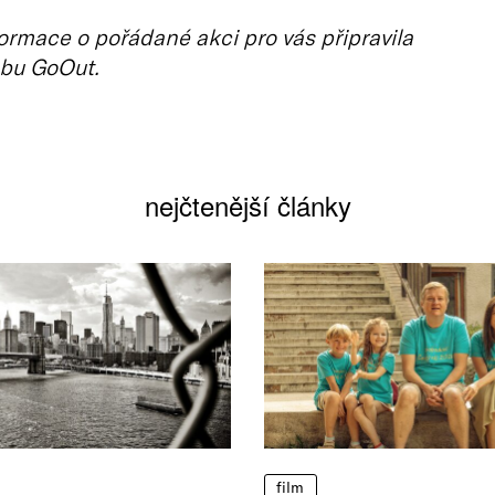
ormace o pořádané akci pro vás připravila
bu GoOut.
nejčtenější články
film