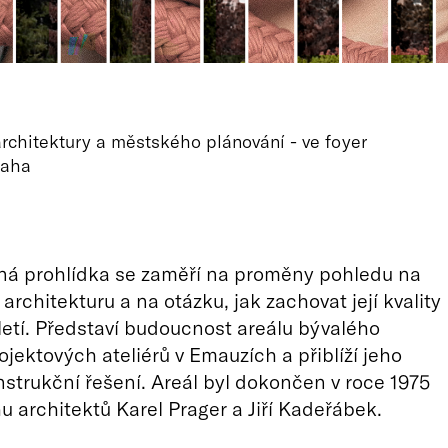
chitektury a městského plánování - ve foyer
raha
á prohlídka se zaměří na proměny pohledu na
architekturu a na otázku, jak zachovat její kvality
toletí. Představí budoucnost areálu bývalého
ojektových ateliérů v Emauzích a přiblíží jeho
onstrukční řešení. Areál byl dokončen v roce 1975
u architektů Karel Prager a Jiří Kadeřábek.