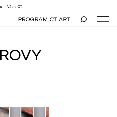
du
Vše o ČT
PROGRAM ČT ART
EROVY