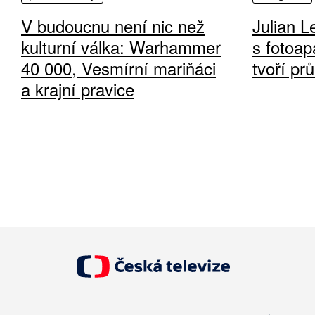
V budoucnu není nic než
Julian L
kulturní válka: Warhammer
s fotoap
40 000, Vesmírní mariňáci
tvoří pr
a krajní pravice