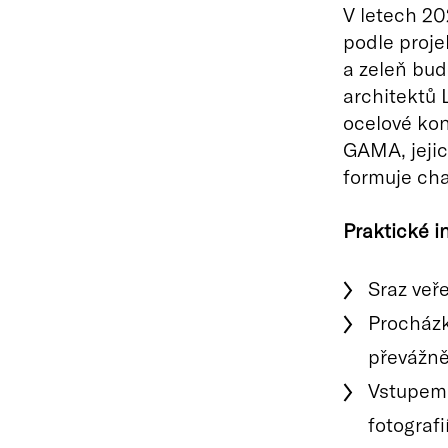
V letech 20
podle proje
a zeleň bud
architektů 
ocelové ko
GAMA, jejic
formuje cha
Praktické 
Sraz veř
Procházk
převážně 
Vstupem 
fotografi