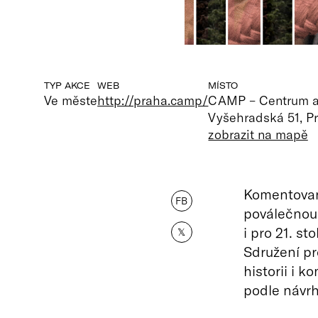
TYP AKCE
WEB
MÍSTO
Ve měste
http://praha.camp/
CAMP – Centrum ar
Vyšehradská 51, P
zobrazit na mapě
Komentovan
FB
poválečnou 
i pro 21. s
𝕏
Sdružení pr
historii i k
podle návrh