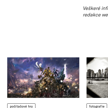
Veškeré inf
redakce we
počítačové hry
fotografie