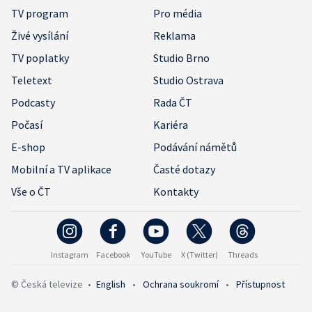
TV program
Pro média
Živé vysílání
Reklama
TV poplatky
Studio Brno
Teletext
Studio Ostrava
Podcasty
Rada ČT
Počasí
Kariéra
E-shop
Podávání námětů
Mobilní a TV aplikace
Časté dotazy
Vše o ČT
Kontakty
Instagram
Facebook
YouTube
X (Twitter)
Threads
© Česká televize
•
English
•
Ochrana soukromí
•
Přístupnost