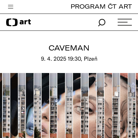
PROGRAM ČT ART
Česká televize
Zpravodajství
Sport
CAVEMAN
iVysílání
9. 4. 2025 19:30, Plzeň
TV program
Pro děti
edu
Vše o ČT