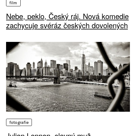
film
Nebe, peklo, Český ráj. Nová komedie
zachycuje svéráz českých dovolených
fotografie
Julian Lennon, slavný muž