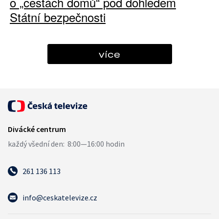
o „cestách domů“ pod dohledem
Státní bezpečnosti
více
261 136 113
info@ceskatelevize.cz