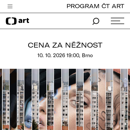
PROGRAM ČT ART
Česká televize
Zpravodajství
Sport
CENA ZA NĚŽNOST
iVysílání
10. 10. 2026 19:00, Brno
TV program
Pro děti
edu
Vše o ČT