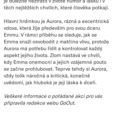
je důležité neztratit v životě humor a lásku i v
těch nejtěžších chvílích, které člověka potkají.
Hlavní hrdinkou je Aurora, rázná a excentrická
vdova, která žije především pro svou dceru
Emmu. V rámci příběhu se sleduje, jak se
Emma snaží osvobodit z matčina vlivu, protože
Aurora má potřebu řídit a kontrolovat každý
aspekt jejího života. Zlom nastává ve chvíli,
kdy Emma onemocní a jejich vzájemné pouto
se začne prohlubovat. Teprve tehdy si Aurora,
vždy tolik náročná a kritická, konečně
uvědomí, jak hluboká je její láska k dceři.
Veškeré informace o pořádané akci pro vás
připravila redakce webu GoOut.