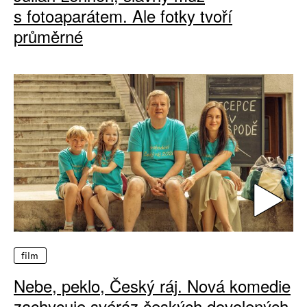
s fotoaparátem. Ale fotky tvoří
průměrné
film
Nebe, peklo, Český ráj. Nová komedie
zachycuje svéráz českých dovolených