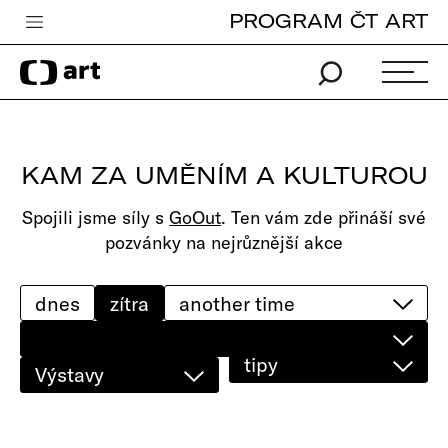
PROGRAM ČT ART
Česká televize
Zpravodajství
Sport
KAM ZA UMĚNÍM A KULTUROU
iVysílání
Spojili jsme síly s
GoOut
. Ten vám zde přináší své
TV program
pozvánky na nejrůznější akce
Pro děti
edu
dnes
zítra
Vše o ČT
tipy
Výstavy