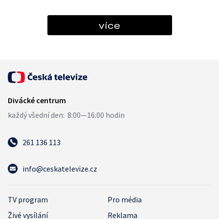
více
261 136 113
info@ceskatelevize.cz
TV program
Pro média
Živé vysílání
Reklama