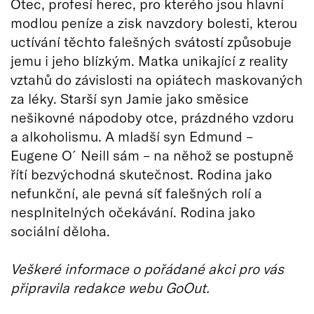
Otec, profesí herec, pro kterého jsou hlavní
modlou peníze a zisk navzdory bolesti, kterou
uctívání těchto falešných svátostí způsobuje
jemu i jeho blízkým. Matka unikající z reality
vztahů do závislosti na opiátech maskovaných
za léky. Starší syn Jamie jako směsice
nešikovné nápodoby otce, prázdného vzdoru
a alkoholismu. A mladší syn Edmund –
Eugene O´Neill sám – na něhož se postupně
řítí bezvýchodná skutečnost. Rodina jako
nefunkční, ale pevná síť falešných rolí a
nesplnitelných očekávání. Rodina jako
sociální děloha.
Veškeré informace o pořádané akci pro vás
připravila redakce webu GoOut.