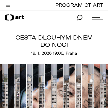
PROGRAM ČT ART
Česká televize
Zpravodajství
Sport
CESTA DLOUHÝM DNEM
iVysílání
DO NOCI
TV program
19. 1. 2026 19:00, Praha
Pro děti
edu
Vše o ČT