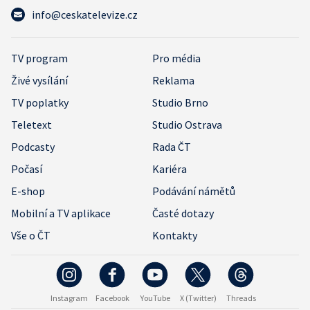
info@ceskatelevize.cz
TV program
Pro média
Živé vysílání
Reklama
TV poplatky
Studio Brno
Teletext
Studio Ostrava
Podcasty
Rada ČT
Počasí
Kariéra
E-shop
Podávání námětů
Mobilní a TV aplikace
Časté dotazy
Vše o ČT
Kontakty
Instagram
Facebook
YouTube
X (Twitter)
Threads