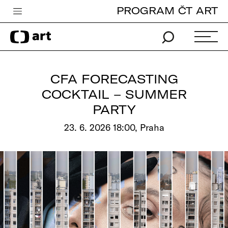
PROGRAM ČT ART
Česká televize
Zpravodajství
Sport
CFA FORECASTING
iVysílání
COCKTAIL – SUMMER
PARTY
TV program
23. 6. 2026 18:00, Praha
Pro děti
edu
Vše o ČT