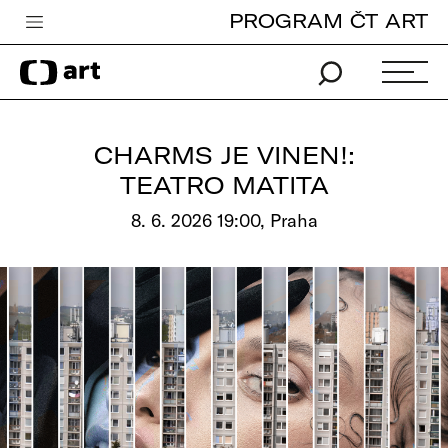
PROGRAM ČT ART
Česká televize
Zpravodajství
Sport
CHARMS JE VINEN!:
iVysílání
TEATRO MATITA
TV program
8. 6. 2026 19:00, Praha
Pro děti
edu
Vše o ČT