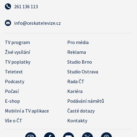
261 136 113
info@ceskatelevize.cz
TV program
Pro média
Živé vysílání
Reklama
TV poplatky
Studio Brno
Teletext
Studio Ostrava
Podcasty
Rada ČT
Počasí
Kariéra
E-shop
Podávání námětů
Mobilní a TV aplikace
Časté dotazy
Vše o ČT
Kontakty