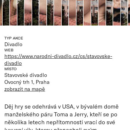
TYP AKCE
Divadlo
WEB
https://www.narodni-divadlo.cz/cs/stavovske-
divadlo
MÍSTO
Stavovské divadlo
Ovocný trh 1, Praha
zobrazit na mapě
Děj hry se odehrává v USA, v bývalém domě
manželského páru Toma a Jerry, kteří se po
několika letech nepřítomnosti vrací do své
luxusní vily, kterou přenechali svým