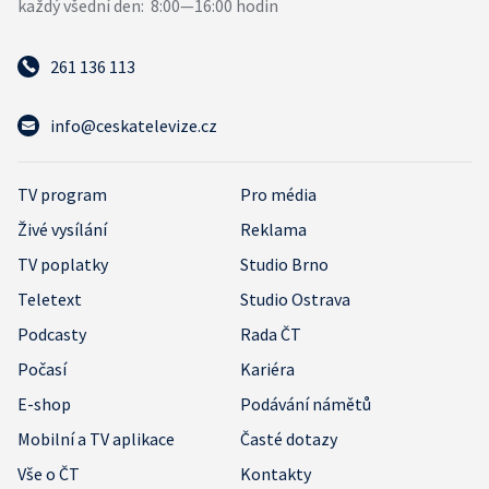
261 136 113
info@ceskatelevize.cz
TV program
Pro média
Živé vysílání
Reklama
TV poplatky
Studio Brno
Teletext
Studio Ostrava
Podcasty
Rada ČT
Počasí
Kariéra
E-shop
Podávání námětů
Mobilní a TV aplikace
Časté dotazy
Vše o ČT
Kontakty