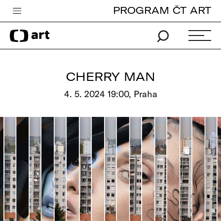
PROGRAM ČT ART
Česká televize
Zpravodajství
Sport
CHERRY MAN
iVysílání
4. 5. 2024 19:00, Praha
TV program
Pro děti
edu
Vše o ČT