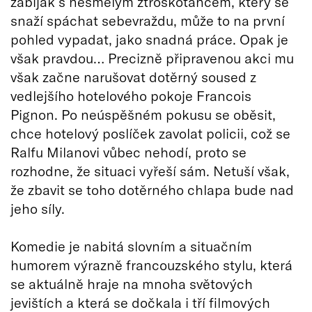
zabiják s nesmělým ztroskotancem, který se
snaží spáchat sebevraždu, může to na první
pohled vypadat, jako snadná práce. Opak je
však pravdou… Precizně připravenou akci mu
však začne narušovat dotěrný soused z
vedlejšího hotelového pokoje Francois
Pignon. Po neúspěšném pokusu se oběsit,
chce hotelový poslíček zavolat policii, což se
Ralfu Milanovi vůbec nehodí, proto se
rozhodne, že situaci vyřeší sám. Netuší však,
že zbavit se toho dotěrného chlapa bude nad
jeho síly.
Komedie je nabitá slovním a situačním
humorem výrazně francouzského stylu, která
se aktuálně hraje na mnoha světových
jevištích a která se dočkala i tří filmových