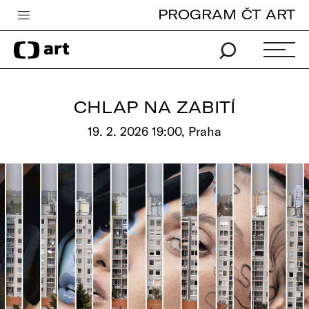
PROGRAM ČT ART
Česká televize
Zpravodajství
Sport
CHLAP NA ZABITÍ
iVysílání
19. 2. 2026 19:00, Praha
TV program
Pro děti
edu
Vše o ČT