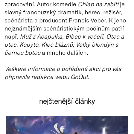
zpracování. Autor komedie
Chlap na zabití
je
slavný francouzský dramatik, herec, režisér,
scénárista a producent Francis Veber. K jeho
nejznámějším scénáristickým počinům patří
např.
Muž z Acapulka
,
Blbec k večeři
,
Otec a
otec
,
Kopyto
,
Klec bláznů
,
Velký blondýn s
černou botou
a mnoho dalších.
Veškeré informace o pořádané akci pro vás
připravila redakce webu GoOut.
nejčtenější články