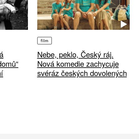
film
á
Nebe, peklo, Český ráj.
 domů“
Nová komedie zachycuje
í
svéráz českých dovolených