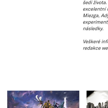
šedi života
excelentní 
Miezga, Ady
experiment,
následky.
Veškeré inf
redakce we