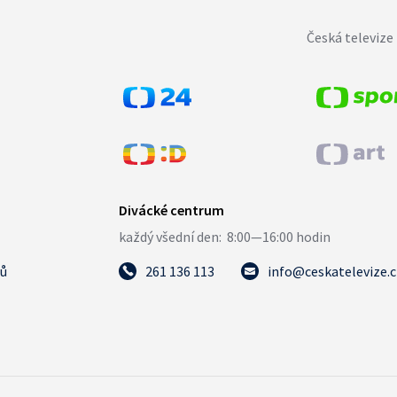
Česká televize 
tů
261 136 113
info@ceskatelevize.