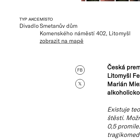
TYP AKCE
MÍSTO
Divadlo
Smetanův dům
Komenského náměstí 402, Litomyšl
zobrazit na mapě
Česká premi
FB
Litomyšl Fe
Marián Mie
𝕏
alkoholicko
Existuje te
štěstí. Mož
0,5 promile
tragikomedi