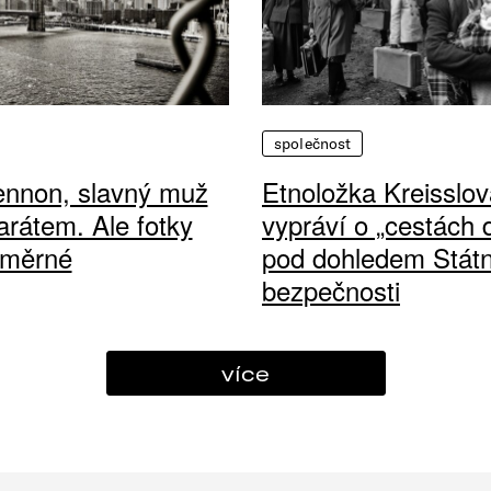
společnost
ennon, slavný muž
Etnoložka Kreisslov
arátem. Ale fotky
vypráví o „cestách
ůměrné
pod dohledem Státn
bezpečnosti
více