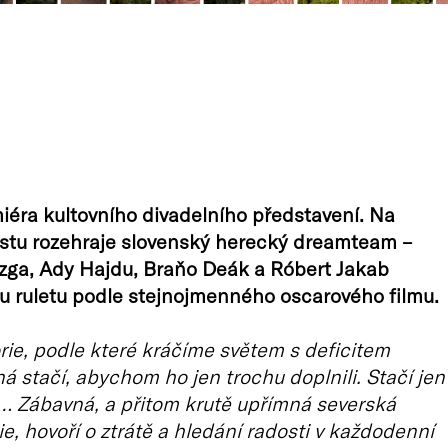
éra kultovního divadelního představení. Na
stu rozehraje slovenský herecký dreamteam –
zga, Ady Hajdu, Braňo Deák a Róbert Jakab
u ruletu podle stejnojmenného oscarového filmu.
orie, podle které kráčíme světem s deficitem
ná stačí, abychom ho jen trochu doplnili. Stačí jen
… Zábavná, a přitom krutě upřímná severská
e, hovoří o ztrátě a hledání radosti v každodenní