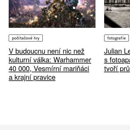
počítačové hry
fotografie
V budoucnu není nic než
Julian L
kulturní válka: Warhammer
s fotoap
40 000, Vesmírní mariňáci
tvoří pr
a krajní pravice