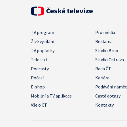
TV program
Pro média
Živé vysílání
Reklama
TV poplatky
Studio Brno
Teletext
Studio Ostrava
Podcasty
Rada ČT
Počasí
Kariéra
E-shop
Podávání námě
Mobilní a TV aplikace
Časté dotazy
Vše o ČT
Kontakty